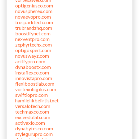
optigeniusco.com
novuspherex.com
novaevopro.com
trusparktech.com
trubrandzhq.com
boostifynet.com
nexventpro.com
zephyrtechx.com
optigoxpert.com
novuswayz.com
actifypro.com
dynaboostx.com
instaflexco.com
innovistapro.com
flexiboostlab.com
vortexohqplus.com
swiftiopro.com
hamilelikbelirtisi.net
versalotech.com
techmaxco.com
exceedolab.com
activaxio.com
dynabytesco.com
stylegurupro.com