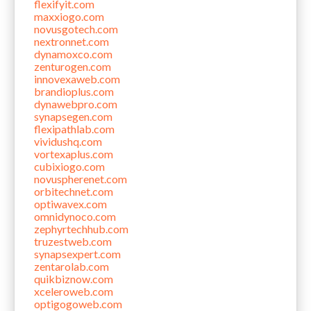
flexifyit.com
maxxiogo.com
novusgotech.com
nextronnet.com
dynamoxco.com
zenturogen.com
innovexaweb.com
brandioplus.com
dynawebpro.com
synapsegen.com
flexipathlab.com
vividushq.com
vortexaplus.com
cubixiogo.com
novuspherenet.com
orbitechnet.com
optiwavex.com
omnidynoco.com
zephyrtechhub.com
truzestweb.com
synapsexpert.com
zentarolab.com
quikbiznow.com
xceleroweb.com
optigogoweb.com