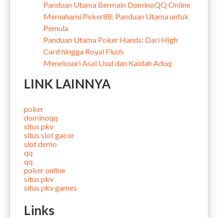
Panduan Utama Bermain DominoQQ Online
Memahami Poker88: Panduan Utama untuk
Pemula
Panduan Utama Poker Hands: Dari High
Card hingga Royal Flush
Menelusuri Asal Usul dan Kaidah Aduq
LINK LAINNYA
poker
dominoqq
situs pkv
situs slot gacor
slot demo
qq
qq
poker online
situs pkv
situs pkv games
Links