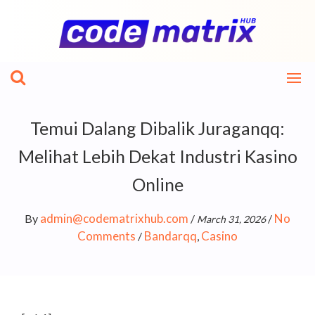
Skip
to
content
Temui Dalang Dibalik Juraganqq:
Melihat Lebih Dekat Industri Kasino
Online
admin@codematrixhub.com
No
By
/
/
March 31, 2026
Comments
Bandarqq
Casino
/
,