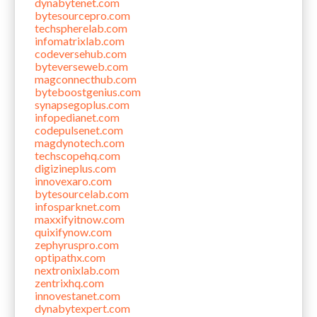
dynabytenet.com
bytesourcepro.com
techspherelab.com
infomatrixlab.com
codeversehub.com
byteverseweb.com
magconnecthub.com
byteboostgenius.com
synapsegoplus.com
infopedianet.com
codepulsenet.com
magdynotech.com
techscopehq.com
digizineplus.com
innovexaro.com
bytesourcelab.com
infosparknet.com
maxxifyitnow.com
quixifynow.com
zephyruspro.com
optipathx.com
nextronixlab.com
zentrixhq.com
innovestanet.com
dynabytexpert.com