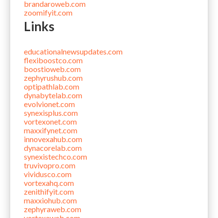
brandaroweb.com
zoomifyit.com
Links
educationalnewsupdates.com
flexiboostco.com
boostioweb.com
zephyrushub.com
optipathlab.com
dynabytelab.com
evolvionet.com
synexisplus.com
vortexonet.com
maxxifynet.com
innovexahub.com
dynacorelab.com
synexistechco.com
truvivopro.com
vividusco.com
vortexahq.com
zenithifyit.com
maxxiohub.com
zephyraweb.com
vortexaweb.com