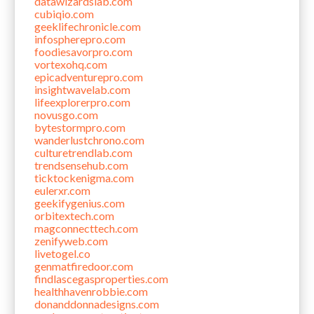
datawizardslab.com
cubiqio.com
geeklifechronicle.com
infospherepro.com
foodiesavorpro.com
vortexohq.com
epicadventurepro.com
insightwavelab.com
lifeexplorerpro.com
novusgo.com
bytestormpro.com
wanderlustchrono.com
culturetrendlab.com
trendsensehub.com
ticktockenigma.com
eulerxr.com
geekifygenius.com
orbitextech.com
magconnecttech.com
zenifyweb.com
livetogel.co
genmatfiredoor.com
findlascegasproperties.com
healthhavenrobbie.com
donanddonnadesigns.com