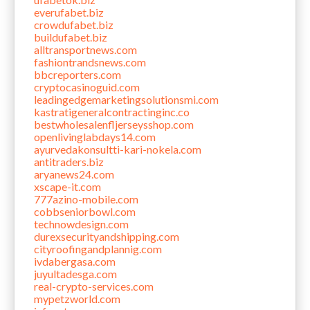
everufabet.biz
crowdufabet.biz
buildufabet.biz
alltransportnews.com
fashiontrandsnews.com
bbcreporters.com
cryptocasinoguid.com
leadingedgemarketingsolutionsmi.com
kastratigeneralcontractinginc.co
bestwholesalenfljerseysshop.com
openlivinglabdays14.com
ayurvedakonsultti-kari-nokela.com
antitraders.biz
aryanews24.com
xscape-it.com
777azino-mobile.com
cobbseniorbowl.com
technowdesign.com
durexsecurityandshipping.com
cityroofingandplannig.com
ivdabergasa.com
juyultadesga.com
real-crypto-services.com
mypetzworld.com