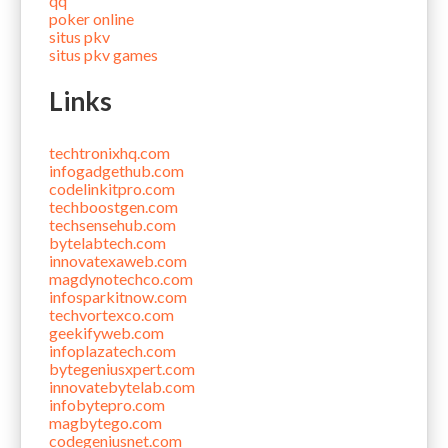
qq
poker online
situs pkv
situs pkv games
Links
techtronixhq.com
infogadgethub.com
codelinkitpro.com
techboostgen.com
techsensehub.com
bytelabtech.com
innovatexaweb.com
magdynotechco.com
infosparkitnow.com
techvortexco.com
geekifyweb.com
infoplazatech.com
bytegeniusxpert.com
innovatebytelab.com
infobytepro.com
magbytego.com
codegeniusnet.com