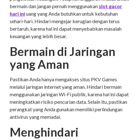
bermain dan jangan pernah menggunakan
slot gacor
hari ini
uang yang Anda butuhkan untuk kebutuhan
sehari-hari. Hindari mengejar kerugian dengan terus
bertaruh, karena hal ini dapat menyebabkan masalah
keuangan yang lebih besar.
Bermain di Jaringan
yang Aman
Pastikan Anda hanya mengakses situs PKV Games
melalui jaringan internet yang aman. Hindari bermain
menggunakan jaringan Wi-Fi publik, karena hal ini dapat
meningkatkan risiko pencurian data. Selain itu, pastikan
perangkat yang Anda gunakan memiliki perlindungan
antivirus yang memadai.
Menghindari