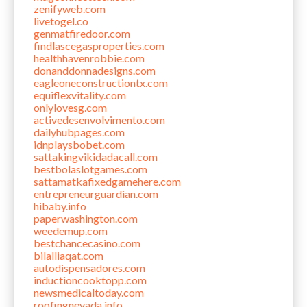
zenifyweb.com
livetogel.co
genmatfiredoor.com
findlascegasproperties.com
healthhavenrobbie.com
donanddonnadesigns.com
eagleoneconstructiontx.com
equiflexvitality.com
onlylovesg.com
activedesenvolvimento.com
dailyhubpages.com
idnplaysbobet.com
sattakingvikidadacall.com
bestbolaslotgames.com
sattamatkafixedgamehere.com
entrepreneurguardian.com
hibaby.info
paperwashington.com
weedemup.com
bestchancecasino.com
bilalliaqat.com
autodispensadores.com
inductioncooktopp.com
newsmedicaltoday.com
roofingnevada.info