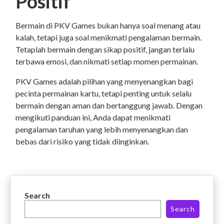
Positif
Bermain di PKV Games bukan hanya soal menang atau
kalah, tetapi juga soal menikmati pengalaman bermain.
Tetaplah bermain dengan sikap positif, jangan terlalu
terbawa emosi, dan nikmati setiap momen permainan.
PKV Games adalah pilihan yang menyenangkan bagi
pecinta permainan kartu, tetapi penting untuk selalu
bermain dengan aman dan bertanggung jawab. Dengan
mengikuti panduan ini, Anda dapat menikmati
pengalaman taruhan yang lebih menyenangkan dan
bebas dari risiko yang tidak diinginkan.
Search
Search