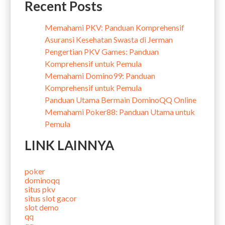
Recent Posts
Memahami PKV: Panduan Komprehensif
Asuransi Kesehatan Swasta di Jerman
Pengertian PKV Games: Panduan
Komprehensif untuk Pemula
Memahami Domino99: Panduan
Komprehensif untuk Pemula
Panduan Utama Bermain DominoQQ Online
Memahami Poker88: Panduan Utama untuk
Pemula
LINK LAINNYA
poker
dominoqq
situs pkv
situs slot gacor
slot demo
qq