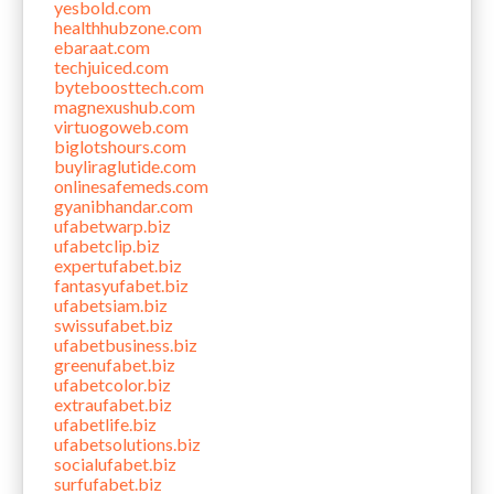
yesbold.com
healthhubzone.com
ebaraat.com
techjuiced.com
byteboosttech.com
magnexushub.com
virtuogoweb.com
biglotshours.com
buyliraglutide.com
onlinesafemeds.com
gyanibhandar.com
ufabetwarp.biz
ufabetclip.biz
expertufabet.biz
fantasyufabet.biz
ufabetsiam.biz
swissufabet.biz
ufabetbusiness.biz
greenufabet.biz
ufabetcolor.biz
extraufabet.biz
ufabetlife.biz
ufabetsolutions.biz
socialufabet.biz
surfufabet.biz