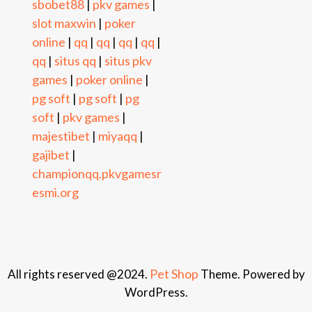
sbobet88
pkv games
|
|
slot maxwin
poker
|
online
qq
qq
qq
qq
|
|
|
|
|
qq
situs qq
situs pkv
|
|
games
poker online
|
|
pg soft
pg soft
pg
|
|
soft
pkv games
|
|
majestibet
miyaqq
|
|
gajibet
|
championqq.pkvgamesr
esmi.org
Pet Shop
All rights reserved @2024.
Theme. Powered by
WordPress.