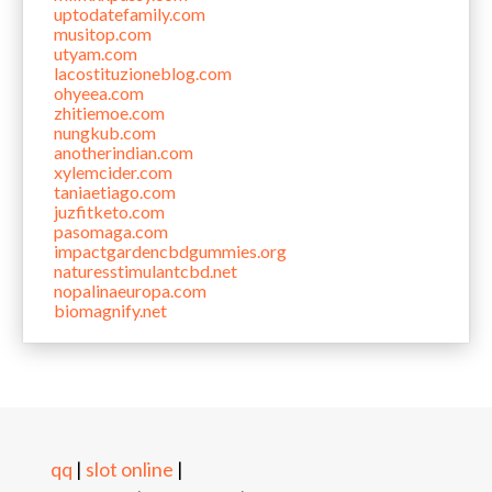
uptodatefamily.com
musitop.com
utyam.com
lacostituzioneblog.com
ohyeea.com
zhitiemoe.com
nungkub.com
anotherindian.com
xylemcider.com
taniaetiago.com
juzfitketo.com
pasomaga.com
impactgardencbdgummies.org
naturesstimulantcbd.net
nopalinaeuropa.com
biomagnify.net
qq
slot online
|
|