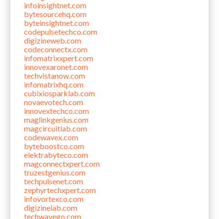
infoinsightnet.com
bytesourcehq.com
byteinsightnet.com
codepulsetechco.com
digizineweb.com
codeconnectx.com
infomatrixxpert.com
innovexaronet.com
techvistanow.com
infomatrixhq.com
cubixiosparklab.com
novaevotech.com
innovextechco.com
maglinkgenius.com
magcircuitlab.com
codewavex.com
byteboostco.com
elektrabyteco.com
magconnectxpert.com
truzestgenius.com
techpulsenet.com
zephyrtechxpert.com
infovortexco.com
digizinelab.com
techwavego.com