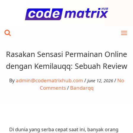
Skip
to
content
Rasakan Sensasi Permainan Online
dengan Kemilauqq: Sebuah Review
admin@codematrixhub.com
No
By
/
/
June 12, 2026
Comments
Bandarqq
/
Di dunia yang serba cepat saat ini, banyak orang