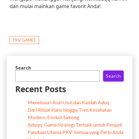
dan mulai mainkan game favorit Anda!
PKV GAMES
Search
Search
Recent Posts
Menelusuri Asal Usul dan Kaidah Aduq
Dari Ritual Kuno hingga Tren Kesehatan
Modern: Evolusi Sakong
Aduqq: Game Strategi Terbaik untuk Penjudi
Panduan Utama PKV: Semua yang Perlu Anda