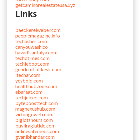
getcaminorealestateusa.xyz
Links
baeckereiweber.com
peoplemagazine.info
techashes.com
canyouwash.co
havadisantalya.com
techdtimes.com
techieboot.com
gundembalikesir.com
itechar.com
yesbold.com
healthhubzone.com
ebaraat.com
techjuiced.com
byteboosttech.com
magnexushub.com
virtuogoweb.com
biglotshours.com
buyliraglutide.com
onlinesafemeds.com
gyanibhandar.com