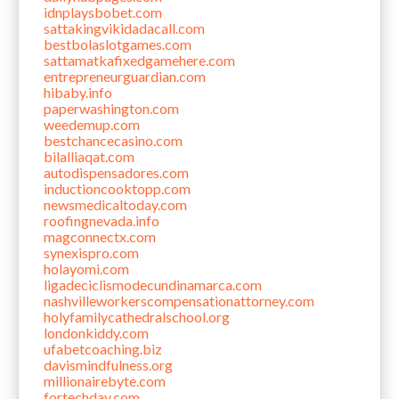
idnplaysbobet.com
sattakingvikidadacall.com
bestbolaslotgames.com
sattamatkafixedgamehere.com
entrepreneurguardian.com
hibaby.info
paperwashington.com
weedemup.com
bestchancecasino.com
bilalliaqat.com
autodispensadores.com
inductioncooktopp.com
newsmedicaltoday.com
roofingnevada.info
magconnectx.com
synexispro.com
holayomi.com
ligadeciclismodecundinamarca.com
nashvilleworkerscompensationattorney.com
holyfamilycathedralschool.org
londonkiddy.com
ufabetcoaching.biz
davismindfulness.org
millionairebyte.com
fortechday.com