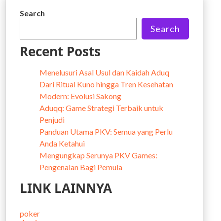
Search
Search
Recent Posts
Menelusuri Asal Usul dan Kaidah Aduq
Dari Ritual Kuno hingga Tren Kesehatan
Modern: Evolusi Sakong
Aduqq: Game Strategi Terbaik untuk
Penjudi
Panduan Utama PKV: Semua yang Perlu
Anda Ketahui
Mengungkap Serunya PKV Games:
Pengenalan Bagi Pemula
LINK LAINNYA
poker