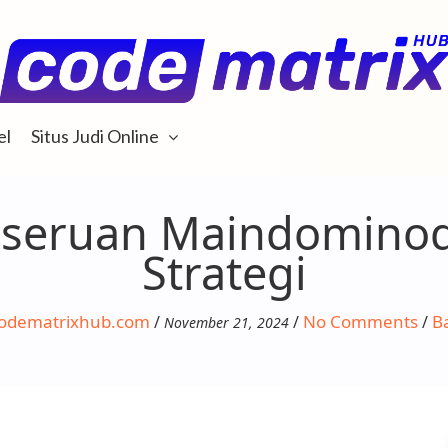
el
Situs Judi Online
seruan Maindominoq
Strategi
odematrixhub.com
No Comments
B
/
/
/
November 21, 2024