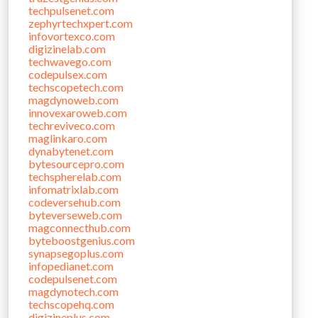
techpulsenet.com
zephyrtechxpert.com
infovortexco.com
digizinelab.com
techwavego.com
codepulsex.com
techscopetech.com
magdynoweb.com
innovexaroweb.com
techreviveco.com
maglinkaro.com
dynabytenet.com
bytesourcepro.com
techspherelab.com
infomatrixlab.com
codeversehub.com
byteverseweb.com
magconnecthub.com
byteboostgenius.com
synapsegoplus.com
infopedianet.com
codepulsenet.com
magdynotech.com
techscopehq.com
digizineplus.com