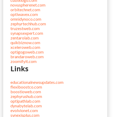
cubixiogo.com
novuspherenet.com
orbitechnet.com
optiwavex.com
omnidynoco.com
zephyrtechhub.com
truzestweb.com
synapsexpert.com
zentarolab.com
quikbiznow.com
xceleroweb.com
optigogoweb.com
brandaroweb.com
zoomifyit.com
Links
educationalnewsupdates.com
flexiboostco.com
boostioweb.com
zephyrushub.com
optipathlab.com
dynabytelab.com
evolvionet.com
synexisplus.com