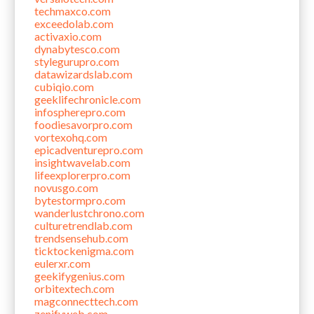
techmaxco.com
exceedolab.com
activaxio.com
dynabytesco.com
stylegurupro.com
datawizardslab.com
cubiqio.com
geeklifechronicle.com
infospherepro.com
foodiesavorpro.com
vortexohq.com
epicadventurepro.com
insightwavelab.com
lifeexplorerpro.com
novusgo.com
bytestormpro.com
wanderlustchrono.com
culturetrendlab.com
trendsensehub.com
ticktockenigma.com
eulerxr.com
geekifygenius.com
orbitextech.com
magconnecttech.com
zenifyweb.com