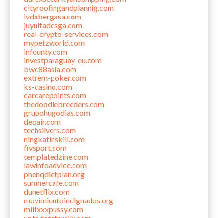
cityroofingandplannig.com
ivdabergasa.com
juyultadesga.com
real-crypto-services.com
mypetzworld.com
infounty.com
investparaguay-eu.com
bwc88asia.com
extrem-poker.com
ks-casino.com
carcarepoints.com
thedoodlebreeders.com
grupohugodias.com
deqair.com
techsilvers.com
ningkatinskill.com
fivsport.com
templatedzine.com
lawinfoadvice.com
phenqdietplan.org
sumnercafe.com
dunetflix.com
movimientoindignados.org
milfxxxpussy.com
uptodatefamily.com