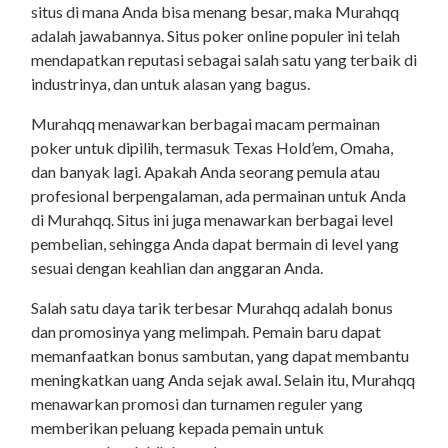
situs di mana Anda bisa menang besar, maka Murahqq
adalah jawabannya. Situs poker online populer ini telah
mendapatkan reputasi sebagai salah satu yang terbaik di
industrinya, dan untuk alasan yang bagus.
Murahqq menawarkan berbagai macam permainan
poker untuk dipilih, termasuk Texas Hold’em, Omaha,
dan banyak lagi. Apakah Anda seorang pemula atau
profesional berpengalaman, ada permainan untuk Anda
di Murahqq. Situs ini juga menawarkan berbagai level
pembelian, sehingga Anda dapat bermain di level yang
sesuai dengan keahlian dan anggaran Anda.
Salah satu daya tarik terbesar Murahqq adalah bonus
dan promosinya yang melimpah. Pemain baru dapat
memanfaatkan bonus sambutan, yang dapat membantu
meningkatkan uang Anda sejak awal. Selain itu, Murahqq
menawarkan promosi dan turnamen reguler yang
memberikan peluang kepada pemain untuk