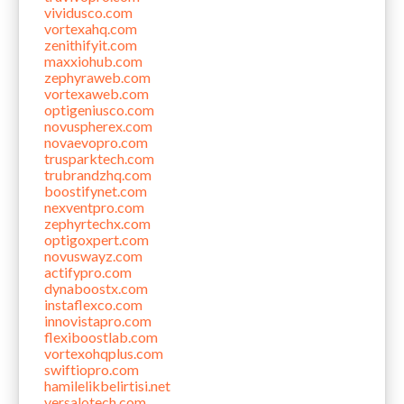
vividusco.com
vortexahq.com
zenithifyit.com
maxxiohub.com
zephyraweb.com
vortexaweb.com
optigeniusco.com
novuspherex.com
novaevopro.com
trusparktech.com
trubrandzhq.com
boostifynet.com
nexventpro.com
zephyrtechx.com
optigoxpert.com
novuswayz.com
actifypro.com
dynaboostx.com
instaflexco.com
innovistapro.com
flexiboostlab.com
vortexohqplus.com
swiftiopro.com
hamilelikbelirtisi.net
versalotech.com