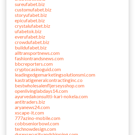
sureufabet.biz
customufabet.biz
storyufabet.biz
epicufabet.biz
crystalufabet.biz
ufabetok.biz
everufabet.biz
crowdufabet.biz
buildufabet.biz
alltransportnews.com
fashiontrandsnews.com
bbcreporters.com
cryptocasinoguid.com
leadingedgemarketingsolutionsmi.com
kastratigeneralcontractinginc.co
bestwholesalenfljerseysshop.com
openlivinglabdays14.com
ayurvedakonsultti-kari-nokela.com
antitraders.biz
aryanews24.com
xscape-it.com
777azino-mobile.com
cobbseniorbowl.com
technowdesign.com
durexsecurityandshipping.com