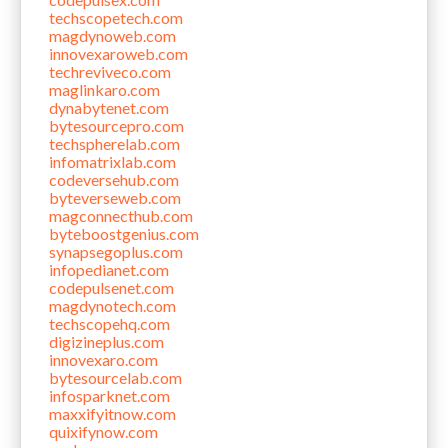
techscopetech.com
magdynoweb.com
innovexaroweb.com
techreviveco.com
maglinkaro.com
dynabytenet.com
bytesourcepro.com
techspherelab.com
infomatrixlab.com
codeversehub.com
byteverseweb.com
magconnecthub.com
byteboostgenius.com
synapsegoplus.com
infopedianet.com
codepulsenet.com
magdynotech.com
techscopehq.com
digizineplus.com
innovexaro.com
bytesourcelab.com
infosparknet.com
maxxifyitnow.com
quixifynow.com