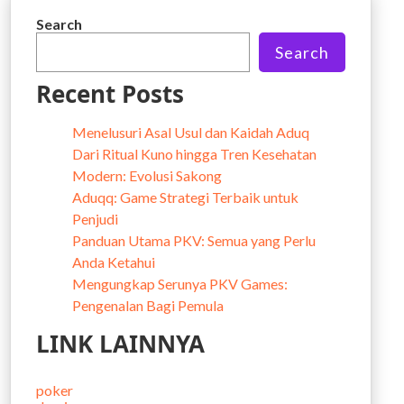
Search
Search
Recent Posts
Menelusuri Asal Usul dan Kaidah Aduq
Dari Ritual Kuno hingga Tren Kesehatan
Modern: Evolusi Sakong
Aduqq: Game Strategi Terbaik untuk
Penjudi
Panduan Utama PKV: Semua yang Perlu
Anda Ketahui
Mengungkap Serunya PKV Games:
Pengenalan Bagi Pemula
LINK LAINNYA
poker