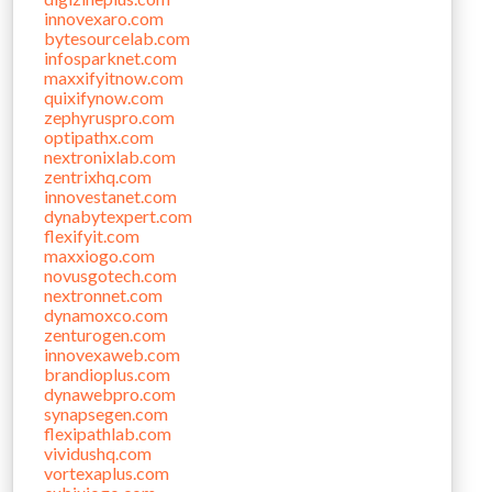
innovexaro.com
bytesourcelab.com
infosparknet.com
maxxifyitnow.com
quixifynow.com
zephyruspro.com
optipathx.com
nextronixlab.com
zentrixhq.com
innovestanet.com
dynabytexpert.com
flexifyit.com
maxxiogo.com
novusgotech.com
nextronnet.com
dynamoxco.com
zenturogen.com
innovexaweb.com
brandioplus.com
dynawebpro.com
synapsegen.com
flexipathlab.com
vividushq.com
vortexaplus.com