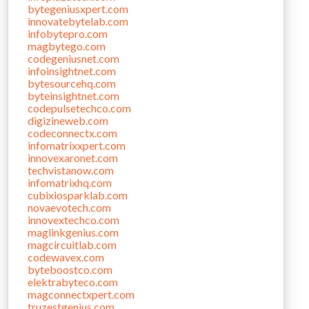
bytegeniusxpert.com
innovatebytelab.com
infobytepro.com
magbytego.com
codegeniusnet.com
infoinsightnet.com
bytesourcehq.com
byteinsightnet.com
codepulsetechco.com
digizineweb.com
codeconnectx.com
infomatrixxpert.com
innovexaronet.com
techvistanow.com
infomatrixhq.com
cubixiosparklab.com
novaevotech.com
innovextechco.com
maglinkgenius.com
magcircuitlab.com
codewavex.com
byteboostco.com
elektrabyteco.com
magconnectxpert.com
truzestgenius.com