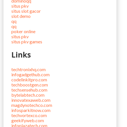
dominoqq
situs pkv
situs slot gacor
slot demo
qq
qq
poker online
situs pkv
situs pkv games
Links
techtronixhq.com
infogadgethub.com
codelinkitpro.com
techboostgen.com
techsensehub.com
bytelabtech.com
innovatexaweb.com
magdynotechco.com
infosparkitnow.com
techvortexco.com
geekifyweb.com
infoplazatech.com