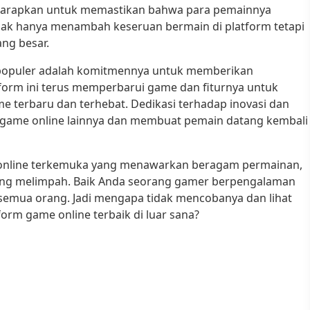
iharapkan untuk memastikan bahwa para pemainnya
idak hanya menambah keseruan bermain di platform tetapi
ng besar.
 populer adalah komitmennya untuk memberikan
form ini terus memperbarui game dan fiturnya untuk
e terbaru dan terhebat. Dedikasi terhadap inovasi dan
 game online lainnya dan membuat pemain datang kembali
 online terkemuka yang menawarkan beragam permainan,
yang melimpah. Baik Anda seorang gamer berpengalaman
semua orang. Jadi mengapa tidak mencobanya dan lihat
orm game online terbaik di luar sana?