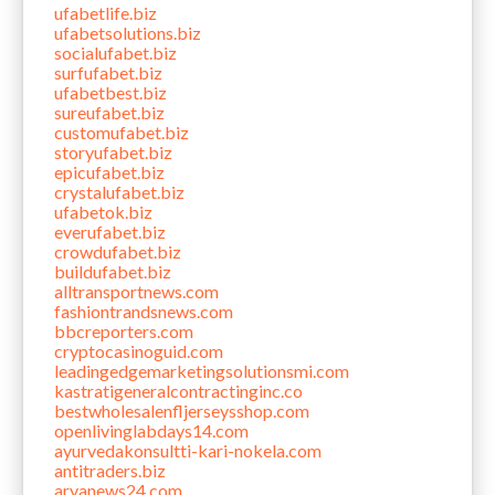
ufabetlife.biz
ufabetsolutions.biz
socialufabet.biz
surfufabet.biz
ufabetbest.biz
sureufabet.biz
customufabet.biz
storyufabet.biz
epicufabet.biz
crystalufabet.biz
ufabetok.biz
everufabet.biz
crowdufabet.biz
buildufabet.biz
alltransportnews.com
fashiontrandsnews.com
bbcreporters.com
cryptocasinoguid.com
leadingedgemarketingsolutionsmi.com
kastratigeneralcontractinginc.co
bestwholesalenfljerseysshop.com
openlivinglabdays14.com
ayurvedakonsultti-kari-nokela.com
antitraders.biz
aryanews24.com