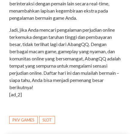
berinteraksi dengan pemain lain secara real-time,
menambahkan lapisan kegembiraan ekstra pada
pengalaman bermain game Anda.
Jadi, jika Anda mencari pengalaman perjudian online
terkemuka dengan taruhan tinggi dan pembayaran
besar, tidak terlihat lagi dari AbangQQ. Dengan
berbagai macam game, gameplay yang nyaman, dan
komunitas online yang bersemangat, AbangQQ adalah
tempat yang sempurna untuk mengalami sensasi
perjudian online. Daftar hari ini dan mulailah bermain –
siapa tahu, Anda bisa menjadi pemenang besar
berikutnya!
[ad_2]
PKV GAMES
SLOT