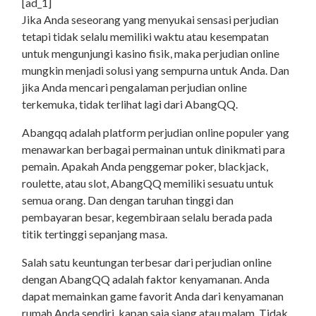
[ad_1]
Jika Anda seseorang yang menyukai sensasi perjudian
tetapi tidak selalu memiliki waktu atau kesempatan
untuk mengunjungi kasino fisik, maka perjudian online
mungkin menjadi solusi yang sempurna untuk Anda. Dan
jika Anda mencari pengalaman perjudian online
terkemuka, tidak terlihat lagi dari AbangQQ.
Abangqq adalah platform perjudian online populer yang
menawarkan berbagai permainan untuk dinikmati para
pemain. Apakah Anda penggemar poker, blackjack,
roulette, atau slot, AbangQQ memiliki sesuatu untuk
semua orang. Dan dengan taruhan tinggi dan
pembayaran besar, kegembiraan selalu berada pada
titik tertinggi sepanjang masa.
Salah satu keuntungan terbesar dari perjudian online
dengan AbangQQ adalah faktor kenyamanan. Anda
dapat memainkan game favorit Anda dari kenyamanan
rumah Anda sendiri, kapan saja siang atau malam. Tidak