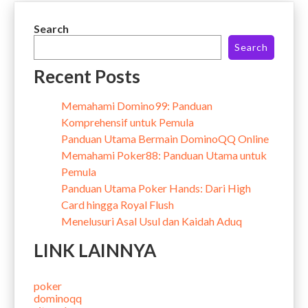
Search
Search
Recent Posts
Memahami Domino99: Panduan
Komprehensif untuk Pemula
Panduan Utama Bermain DominoQQ Online
Memahami Poker88: Panduan Utama untuk
Pemula
Panduan Utama Poker Hands: Dari High
Card hingga Royal Flush
Menelusuri Asal Usul dan Kaidah Aduq
LINK LAINNYA
poker
dominoqq