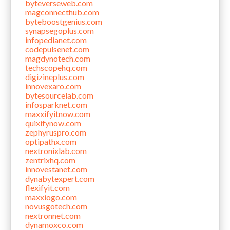
byteverseweb.com
magconnecthub.com
byteboostgenius.com
synapsegoplus.com
infopedianet.com
codepulsenet.com
magdynotech.com
techscopehq.com
digizineplus.com
innovexaro.com
bytesourcelab.com
infosparknet.com
maxxifyitnow.com
quixifynow.com
zephyruspro.com
optipathx.com
nextronixlab.com
zentrixhq.com
innovestanet.com
dynabytexpert.com
flexifyit.com
maxxiogo.com
novusgotech.com
nextronnet.com
dynamoxco.com