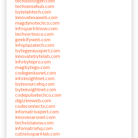
techboostgen.com
techsensehub.com
bytelabtech.com
innovatexaweb.com
magdynotechco.com
infosparkitnow.com
techvortexco.com
geekifyweb.com
infoplazatech.com
bytegeniusxpert.com
innovatebytelab.com
infobytepro.com
magbytego.com
codegeniusnet.com
infoinsightnet.com
bytesourcehq.com
byteinsightnet.com
codepulsetechco.com
digizineweb.com
codeconnectx.com
infomatrixxpert.com
innovexaronet.com
techvistanow.com
infomatrixhq.com
cubixiosparklab.com