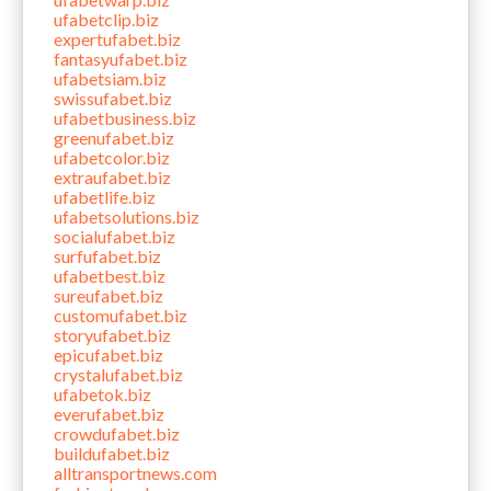
ufabetclip.biz
expertufabet.biz
fantasyufabet.biz
ufabetsiam.biz
swissufabet.biz
ufabetbusiness.biz
greenufabet.biz
ufabetcolor.biz
extraufabet.biz
ufabetlife.biz
ufabetsolutions.biz
socialufabet.biz
surfufabet.biz
ufabetbest.biz
sureufabet.biz
customufabet.biz
storyufabet.biz
epicufabet.biz
crystalufabet.biz
ufabetok.biz
everufabet.biz
crowdufabet.biz
buildufabet.biz
alltransportnews.com