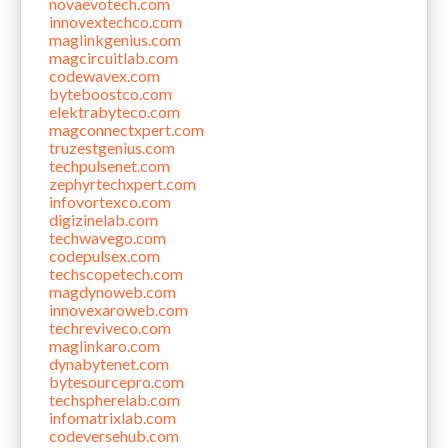
novaevotech.com
innovextechco.com
maglinkgenius.com
magcircuitlab.com
codewavex.com
byteboostco.com
elektrabyteco.com
magconnectxpert.com
truzestgenius.com
techpulsenet.com
zephyrtechxpert.com
infovortexco.com
digizinelab.com
techwavego.com
codepulsex.com
techscopetech.com
magdynoweb.com
innovexaroweb.com
techreviveco.com
maglinkaro.com
dynabytenet.com
bytesourcepro.com
techspherelab.com
infomatrixlab.com
codeversehub.com