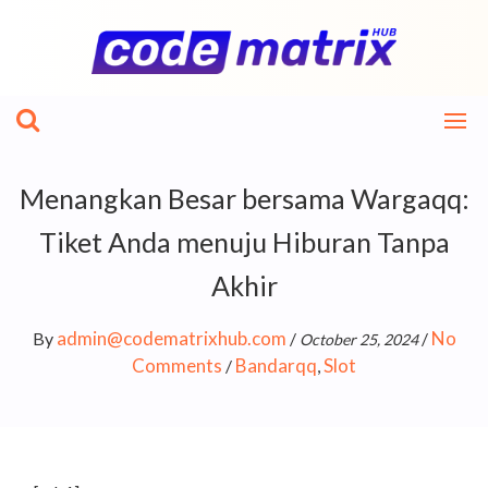
Skip
to
content
Menangkan Besar bersama Wargaqq:
Tiket Anda menuju Hiburan Tanpa
Akhir
admin@codematrixhub.com
No
By
/
/
October 25, 2024
Comments
Bandarqq
Slot
/
,