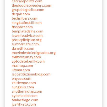
carcarepoints.com
thedoodlebreeders.com
grupohugodias.com
deqair.com
techsilvers.com
ningkatinskill.com
fivsport.com
templatedzine.com
lawinfoadvice.com
phenqdietplan.org
sumnercafe.com
dunetflix.com
movimientoindignados.org
milfxxxpussy.com
uptodatefamily.com
musitop.com
utyam.com
lacostituzioneblog.com
ohyeea.com
zhitiemoe.com
nungkub.com
anotherindian.com
xylemcider.com
taniaetiago.com
juzfitketo.com