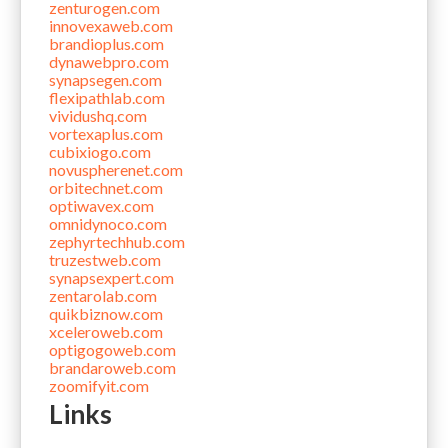
zenturogen.com
innovexaweb.com
brandioplus.com
dynawebpro.com
synapsegen.com
flexipathlab.com
vividushq.com
vortexaplus.com
cubixiogo.com
novuspherenet.com
orbitechnet.com
optiwavex.com
omnidynoco.com
zephyrtechhub.com
truzestweb.com
synapsexpert.com
zentarolab.com
quikbiznow.com
xceleroweb.com
optigogoweb.com
brandaroweb.com
zoomifyit.com
Links