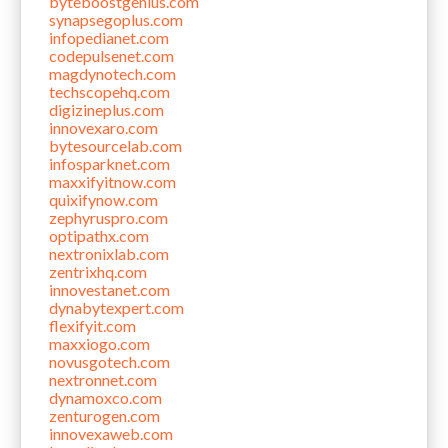
byteboostgenius.com
synapsegoplus.com
infopedianet.com
codepulsenet.com
magdynotech.com
techscopehq.com
digizineplus.com
innovexaro.com
bytesourcelab.com
infosparknet.com
maxxifyitnow.com
quixifynow.com
zephyruspro.com
optipathx.com
nextronixlab.com
zentrixhq.com
innovestanet.com
dynabytexpert.com
flexifyit.com
maxxiogo.com
novusgotech.com
nextronnet.com
dynamoxco.com
zenturogen.com
innovexaweb.com