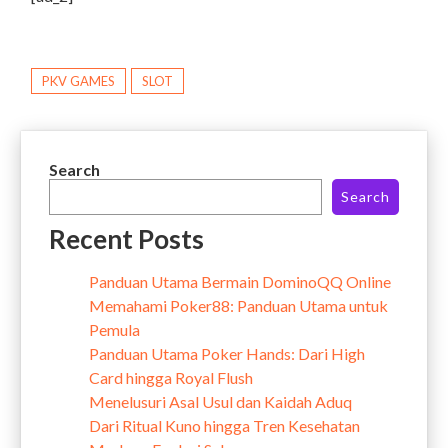
PKV GAMES
SLOT
Search
Search
Recent Posts
Panduan Utama Bermain DominoQQ Online
Memahami Poker88: Panduan Utama untuk
Pemula
Panduan Utama Poker Hands: Dari High
Card hingga Royal Flush
Menelusuri Asal Usul dan Kaidah Aduq
Dari Ritual Kuno hingga Tren Kesehatan