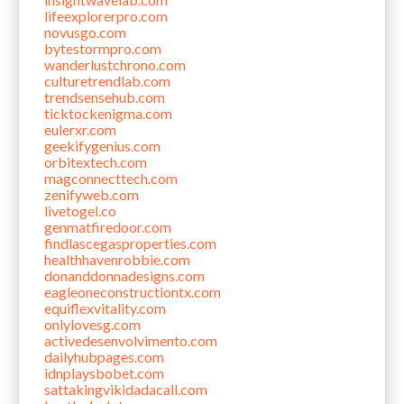
lifeexplorerpro.com
novusgo.com
bytestormpro.com
wanderlustchrono.com
culturetrendlab.com
trendsensehub.com
ticktockenigma.com
eulerxr.com
geekifygenius.com
orbitextech.com
magconnecttech.com
zenifyweb.com
livetogel.co
genmatfiredoor.com
findlascegasproperties.com
healthhavenrobbie.com
donanddonnadesigns.com
eagleoneconstructiontx.com
equiflexvitality.com
onlylovesg.com
activedesenvolvimento.com
dailyhubpages.com
idnplaysbobet.com
sattakingvikidadacall.com