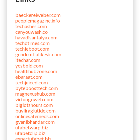
baeckereiweber.com
peoplemagazine.info
techashes.com
canyouwash.co
havadisantalya.com
techdtimes.com
techieboot.com
gundembalikesir.com
itechar.com
yesbold.com
healthhubzone.com
ebaraat.com
techjuiced.com
byteboosttech.com
magnexushub.com
virtuogoweb.com
biglotshours.com
buyliraglutide.com
onlinesafemeds.com
gyanibhandar.com
ufabetwarp.biz
ufabetclip.biz
expertufabet.biz