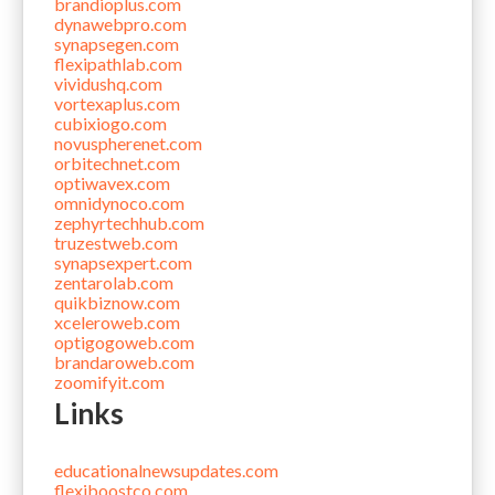
brandioplus.com
dynawebpro.com
synapsegen.com
flexipathlab.com
vividushq.com
vortexaplus.com
cubixiogo.com
novuspherenet.com
orbitechnet.com
optiwavex.com
omnidynoco.com
zephyrtechhub.com
truzestweb.com
synapsexpert.com
zentarolab.com
quikbiznow.com
xceleroweb.com
optigogoweb.com
brandaroweb.com
zoomifyit.com
Links
educationalnewsupdates.com
flexiboostco.com