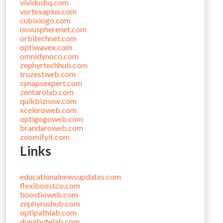
vividushq.com
vortexaplus.com
cubixiogo.com
novuspherenet.com
orbitechnet.com
optiwavex.com
omnidynoco.com
zephyrtechhub.com
truzestweb.com
synapsexpert.com
zentarolab.com
quikbiznow.com
xceleroweb.com
optigogoweb.com
brandaroweb.com
zoomifyit.com
Links
educationalnewsupdates.com
flexiboostco.com
boostioweb.com
zephyrushub.com
optipathlab.com
dynabytelab.com