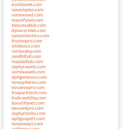
evolvionet.com
synexisplus.com
vortexonet.com
maxxifynet.com
innovexahub.com
dynacorelab.com
synexistechco.com
truvivopro.com
vividusco.com
vortexahq.com
zenithifyit.com
maxxiohub.com
zephyraweb.com
vortexaweb.com
optigeniusco.com
novuspherex.com
novaevopro.com
trusparktech.com
trubrandzhq.com
boostifynet.com
nexventpro.com
zephyrtechx.com
optigoxpert.com
novuswayz.com
actifypro.com