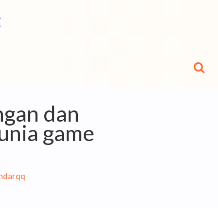
gan dan
dunia game
ndarqq