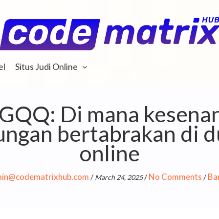
el
Situs Judi Online
QQ: Di mana kesenan
ngan bertabrakan di 
online
in@codematrixhub.com
No Comments
Ba
/
/
/
March 24, 2025