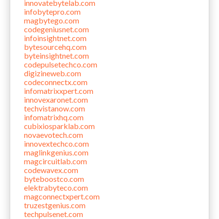
innovatebytelab.com
infobytepro.com
magbytego.com
codegeniusnet.com
infoinsightnet.com
bytesourcehq.com
byteinsightnet.com
codepulsetechco.com
digizineweb.com
codeconnectx.com
infomatrixxpert.com
innovexaronet.com
techvistanow.com
infomatrixhq.com
cubixiosparklab.com
novaevotech.com
innovextechco.com
maglinkgenius.com
magcircuitlab.com
codewavex.com
byteboostco.com
elektrabyteco.com
magconnectxpert.com
truzestgenius.com
techpulsenet.com