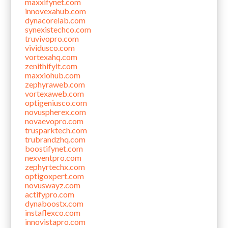
maxxifynet.com
innovexahub.com
dynacorelab.com
synexistechco.com
truvivopro.com
vividusco.com
vortexahq.com
zenithifyit.com
maxxiohub.com
zephyraweb.com
vortexaweb.com
optigeniusco.com
novuspherex.com
novaevopro.com
trusparktech.com
trubrandzhq.com
boostifynet.com
nexventpro.com
zephyrtechx.com
optigoxpert.com
novuswayz.com
actifypro.com
dynaboostx.com
instaflexco.com
innovistapro.com