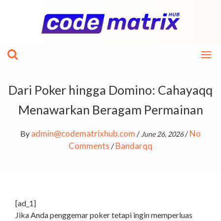
Skip
to
content
Dari Poker hingga Domino: Cahayaqq
Menawarkan Beragam Permainan
admin@codematrixhub.com
No
By
/
/
June 26, 2026
Comments
Bandarqq
/
[ad_1]
Jika Anda penggemar poker tetapi ingin memperluas