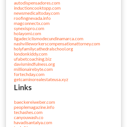
autodispensadores.com
inductioncooktopp.com
newsmedicaltoday.com
roofingnevada.info
magconnectx.com
synexispro.com
holayomi.com
ligadeciclismodecundinamarca.com
nashvilleworkerscompensationattorney.com
holyfamilycathedralschool.org
londonkiddy.com
ufabetcoaching.biz
davismindfulness.org
millionairebyte.com
fortechday.com
getcaminorealestateusa.xyz
Links
baeckereiweber.com
peoplemagazine.info
techashes.com
canyouwash.co
havadisantalya.com