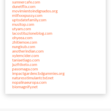
sumnercafe.com
dunetflix.com
movimientoindignados.org
milfxxxpussy.com
uptodatefamily.com
musitop.com
utyam.com
lacostituzioneblog.com
ohyeea.com
zhitiemoe.com
nungkub.com
anotherindian.com
xylemcider.com
taniaetiago.com
juzfitketo.com
pasomaga.com
impactgardencbdgummies.org
naturesstimulantcbd.net
nopalinaeuropa.com
biomagnify.net