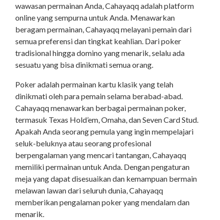
wawasan permainan Anda, Cahayaqq adalah platform
online yang sempurna untuk Anda. Menawarkan
beragam permainan, Cahayaqq melayani pemain dari
semua preferensi dan tingkat keahlian. Dari poker
tradisional hingga domino yang menarik, selalu ada
sesuatu yang bisa dinikmati semua orang.
Poker adalah permainan kartu klasik yang telah
dinikmati oleh para pemain selama berabad-abad.
Cahayaqq menawarkan berbagai permainan poker,
termasuk Texas Hold’em, Omaha, dan Seven Card Stud.
Apakah Anda seorang pemula yang ingin mempelajari
seluk-beluknya atau seorang profesional
berpengalaman yang mencari tantangan, Cahayaqq
memiliki permainan untuk Anda. Dengan pengaturan
meja yang dapat disesuaikan dan kemampuan bermain
melawan lawan dari seluruh dunia, Cahayaqq
memberikan pengalaman poker yang mendalam dan
menarik.