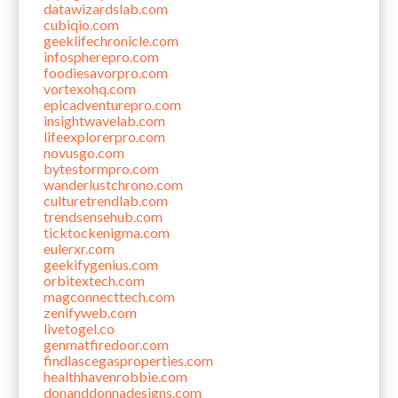
datawizardslab.com
cubiqio.com
geeklifechronicle.com
infospherepro.com
foodiesavorpro.com
vortexohq.com
epicadventurepro.com
insightwavelab.com
lifeexplorerpro.com
novusgo.com
bytestormpro.com
wanderlustchrono.com
culturetrendlab.com
trendsensehub.com
ticktockenigma.com
eulerxr.com
geekifygenius.com
orbitextech.com
magconnecttech.com
zenifyweb.com
livetogel.co
genmatfiredoor.com
findlascegasproperties.com
healthhavenrobbie.com
donanddonnadesigns.com