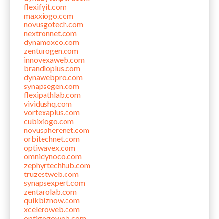
flexifyit.com
maxxiogo.com
novusgotech.com
nextronnet.com
dynamoxco.com
zenturogen.com
innovexaweb.com
brandioplus.com
dynawebpro.com
synapsegen.com
flexipathlab.com
vividushq.com
vortexaplus.com
cubixiogo.com
novuspherenet.com
orbitechnet.com
optiwavex.com
omnidynoco.com
zephyrtechhub.com
truzestweb.com
synapsexpert.com
zentarolab.com
quikbiznow.com
xceleroweb.com
optigogoweb.com