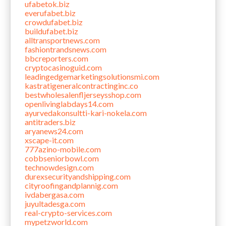
ufabetok.biz
everufabet.biz
crowdufabet.biz
buildufabet.biz
alltransportnews.com
fashiontrandsnews.com
bbcreporters.com
cryptocasinoguid.com
leadingedgemarketingsolutionsmi.com
kastratigeneralcontractinginc.co
bestwholesalenfljerseysshop.com
openlivinglabdays14.com
ayurvedakonsultti-kari-nokela.com
antitraders.biz
aryanews24.com
xscape-it.com
777azino-mobile.com
cobbseniorbowl.com
technowdesign.com
durexsecurityandshipping.com
cityroofingandplannig.com
ivdabergasa.com
juyultadesga.com
real-crypto-services.com
mypetzworld.com