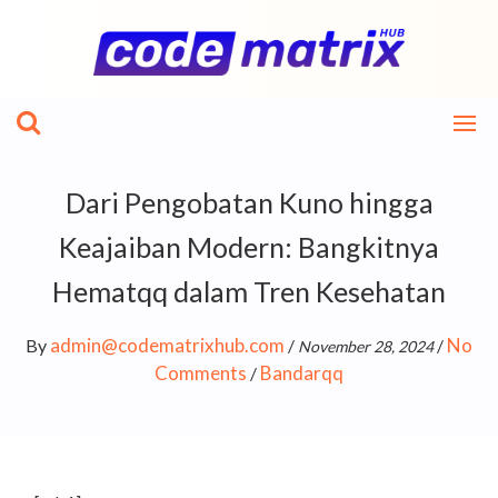
Skip
to
content
Dari Pengobatan Kuno hingga
Keajaiban Modern: Bangkitnya
Hematqq dalam Tren Kesehatan
admin@codematrixhub.com
No
By
/
/
November 28, 2024
Comments
Bandarqq
/