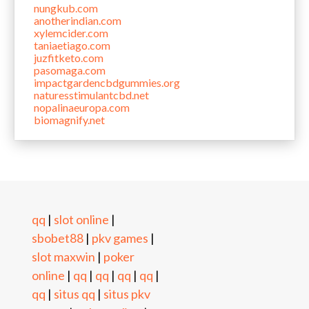
nungkub.com
anotherindian.com
xylemcider.com
taniaetiago.com
juzfitketo.com
pasomaga.com
impactgardencbdgummies.org
naturesstimulantcbd.net
nopalinaeuropa.com
biomagnify.net
qq
slot online
|
|
sbobet88
pkv games
|
|
slot maxwin
poker
|
online
qq
qq
qq
qq
|
|
|
|
|
qq
situs qq
situs pkv
|
|