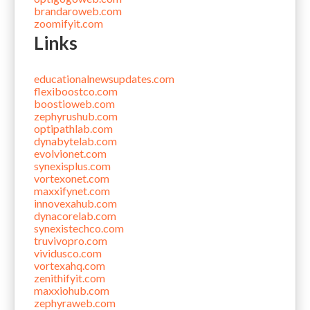
brandaroweb.com
zoomifyit.com
Links
educationalnewsupdates.com
flexiboostco.com
boostioweb.com
zephyrushub.com
optipathlab.com
dynabytelab.com
evolvionet.com
synexisplus.com
vortexonet.com
maxxifynet.com
innovexahub.com
dynacorelab.com
synexistechco.com
truvivopro.com
vividusco.com
vortexahq.com
zenithifyit.com
maxxiohub.com
zephyraweb.com