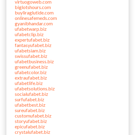
virtuogoweb.com
biglotshours.com
buyliraglutide.com
onlinesafemeds.com
gyanibhandar.com
ufabetwarp.biz
ufabetclip.biz
expertufabet.biz
fantasyufabet.biz
ufabetsiam.biz
swissufabet.biz
ufabetbusiness.biz
greenufabet.biz
ufabetcolor.biz
extraufabet.biz
ufabetlife.biz
ufabetsolutions.biz
socialufabet.biz
surfufabet.biz
ufabetbest.biz
sureufabet.biz
customufabet.biz
storyufabet.biz
epicufabet.biz
crystalufabet.biz