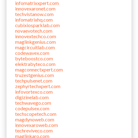
infomatrixxpert.com
innovexaronet.com
techvistanow.com
infomatrixhq.com
cubixiosparklab.com
novaevotech.com
innovextechco.com
maglinkgenius.com
magcircuitlab.com
codewavex.com
byteboostco.com
elektrabyteco.com
magconnectxpert.com
truzestgenius.com
techpulsenet.com
zephyrtechxpert.com
infovortexco.com
digizinelab.com
techwavego.com
codepulsex.com
techscopetech.com
magdynoweb.com
innovexaroweb.com
techreviveco.com
maglinkaro.com