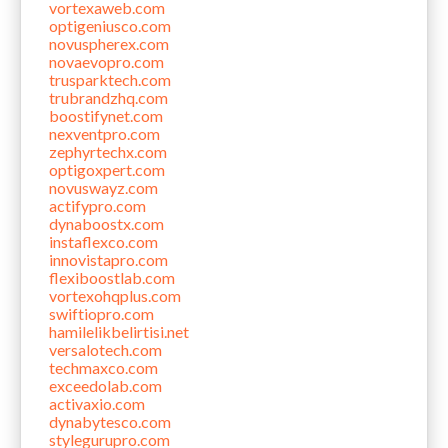
vortexaweb.com
optigeniusco.com
novuspherex.com
novaevopro.com
trusparktech.com
trubrandzhq.com
boostifynet.com
nexventpro.com
zephyrtechx.com
optigoxpert.com
novuswayz.com
actifypro.com
dynaboostx.com
instaflexco.com
innovistapro.com
flexiboostlab.com
vortexohqplus.com
swiftiopro.com
hamilelikbelirtisi.net
versalotech.com
techmaxco.com
exceedolab.com
activaxio.com
dynabytesco.com
stylegurupro.com