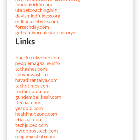
londonkiddy.com
ufabetcoaching.biz
davismindfulness.org
millionairebyte.com
fortechday.com
getcaminorealestateusa.xyz
Links
baeckereiweber.com
peoplemagazine.info
techashes.com
canyouwash.co
havadisantalya.com
techdtimes.com
techieboot.com
gundembalikesir.com
itechar.com
yesbold.com
healthhubzone.com
ebaraat.com
techjuiced.com
byteboosttech.com
magnexushub.com