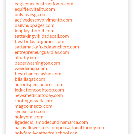
eagleoneconstructiontx.com
equiflexvitality.com
onlylovesg.com
activedesenvolvimento.com
dailyhubpages.com
idnplaysbobet.com
sattakingvikidadacall.com
bestbolaslotgames.com
sattamatkafixedgamehere.com
entrepreneurguardian.com
hibaby.info
paperwashington.com
weedemup.com
bestchancecasino.com
bilalliaqat.com
autodispensadores.com
inductioncooktopp.com
newsmedicaltoday.com
roofingnevada.info
magconnectx.com
synexispro.com
holayomi.com
ligadeciclismodecundinamarca.com
nashvilleworkerscompensationattorney.com
holyfamilycathedralschool.org