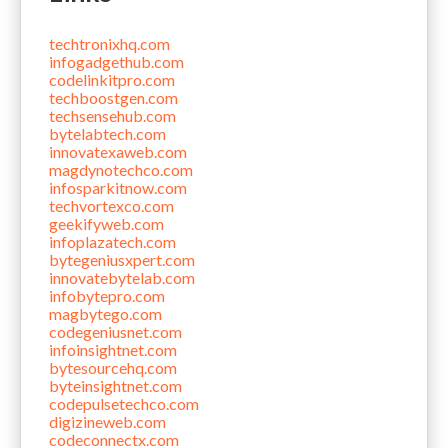
techtronixhq.com
infogadgethub.com
codelinkitpro.com
techboostgen.com
techsensehub.com
bytelabtech.com
innovatexaweb.com
magdynotechco.com
infosparkitnow.com
techvortexco.com
geekifyweb.com
infoplazatech.com
bytegeniusxpert.com
innovatebytelab.com
infobytepro.com
magbytego.com
codegeniusnet.com
infoinsightnet.com
bytesourcehq.com
byteinsightnet.com
codepulsetechco.com
digizineweb.com
codeconnectx.com