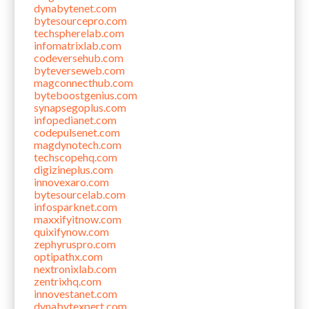
dynabytenet.com
bytesourcepro.com
techspherelab.com
infomatrixlab.com
codeversehub.com
byteverseweb.com
magconnecthub.com
byteboostgenius.com
synapsegoplus.com
infopedianet.com
codepulsenet.com
magdynotech.com
techscopehq.com
digizineplus.com
innovexaro.com
bytesourcelab.com
infosparknet.com
maxxifyitnow.com
quixifynow.com
zephyruspro.com
optipathx.com
nextronixlab.com
zentrixhq.com
innovestanet.com
dynabytexpert.com