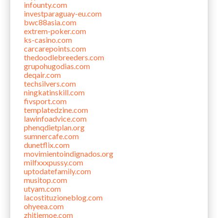
infounty.com
investparaguay-eu.com
bwc88asia.com
extrem-poker.com
ks-casino.com
carcarepoints.com
thedoodlebreeders.com
grupohugodias.com
deqair.com
techsilvers.com
ningkatinskill.com
fivsport.com
templatedzine.com
lawinfoadvice.com
phenqdietplan.org
sumnercafe.com
dunetflix.com
movimientoindignados.org
milfxxxpussy.com
uptodatefamily.com
musitop.com
utyam.com
lacostituzioneblog.com
ohyeea.com
zhitiemoe.com