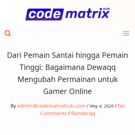
Skip
to
content
Dari Pemain Santai hingga Pemain
Tinggi: Bagaimana Dewaqq
Mengubah Permainan untuk
Gamer Online
admin@codematrixhub.com
No
By
/
/
May 4, 2026
Comments
Bandarqq
/