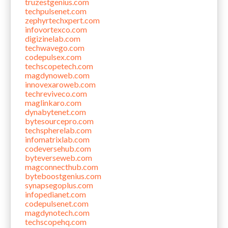
truzestgenius.com
techpulsenet.com
zephyrtechxpert.com
infovortexco.com
digizinelab.com
techwavego.com
codepulsex.com
techscopetech.com
magdynoweb.com
innovexaroweb.com
techreviveco.com
maglinkaro.com
dynabytenet.com
bytesourcepro.com
techspherelab.com
infomatrixlab.com
codeversehub.com
byteverseweb.com
magconnecthub.com
byteboostgenius.com
synapsegoplus.com
infopedianet.com
codepulsenet.com
magdynotech.com
techscopehq.com