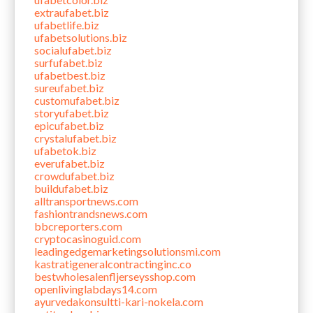
extraufabet.biz
ufabetlife.biz
ufabetsolutions.biz
socialufabet.biz
surfufabet.biz
ufabetbest.biz
sureufabet.biz
customufabet.biz
storyufabet.biz
epicufabet.biz
crystalufabet.biz
ufabetok.biz
everufabet.biz
crowdufabet.biz
buildufabet.biz
alltransportnews.com
fashiontrandsnews.com
bbcreporters.com
cryptocasinoguid.com
leadingedgemarketingsolutionsmi.com
kastratigeneralcontractinginc.co
bestwholesalenfljerseysshop.com
openlivinglabdays14.com
ayurvedakonsultti-kari-nokela.com