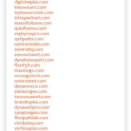
digizineplus.com
innovexaro.com
bytesourcelab.com
infosparknet.com
maxxifyitnow.com
quixifynow.com
zephyruspro.com
optipathx.com
nextronixlab.com
zentrixhq.com
innovestanet.com
dynabytexpert.com
flexifyit.com
maxxiogo.com
novusgotech.com
nextronnet.com
dynamoxco.com
zenturogen.com
innovexaweb.com
brandioplus.com
dynawebpro.com
synapsegen.com
flexipathlab.com
vividushq.com
vortexaplus.com