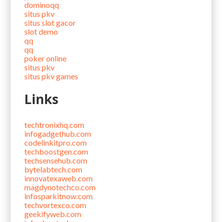
dominoqq
situs pkv
situs slot gacor
slot demo
qq
qq
poker online
situs pkv
situs pkv games
Links
techtronixhq.com
infogadgethub.com
codelinkitpro.com
techboostgen.com
techsensehub.com
bytelabtech.com
innovatexaweb.com
magdynotechco.com
infosparkitnow.com
techvortexco.com
geekifyweb.com