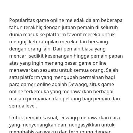
Popularitas game online meledak dalam beberapa
tahun terakhir, dengan jutaan pemain di seluruh
dunia masuk ke platform favorit mereka untuk
menguji keterampilan mereka dan bersaing
dengan orang lain. Dari pemain biasa yang
mencari sedikit kesenangan hingga pemain papan
atas yang ingin menang besar, game online
menawarkan sesuatu untuk semua orang. Salah
satu platform yang mengubah permainan bagi
para gamer online adalah Dewaqq, situs game
online terkemuka yang menawarkan berbagai
macam permainan dan peluang bagi pemain dari
semua level.
Untuk pemain kasual, Dewaqq menawarkan cara
yang menyenangkan dan mengasyikkan untuk
menghabiskan waktu dan terhubung dengan