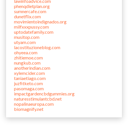
lawinfoadvice.com
phenqdietplan.org
sumnercafe.com
dunetflix.com
movimientoindignados.org
milfxxxpussy.com
uptodatefamily.com
musitop.com
utyam.com
lacostituzioneblog.com
ohyeea.com
zhitiemoe.com
nungkub.com
anotherindian.com
xylemcider.com
taniaetiago.com
juzfitketo.com
pasomaga.com
impactgardencbdgummies.org
naturesstimulantcbd.net
nopalinaeuropa.com
biomagnify.net