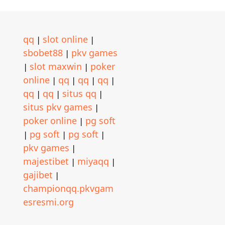
qq
slot online
|
|
sbobet88
pkv games
|
slot maxwin
poker
|
|
online
qq
qq
qq
|
|
|
|
qq
qq
situs qq
|
|
|
situs pkv games
|
poker online
pg soft
|
pg soft
pg soft
|
|
|
pkv games
|
majestibet
miyaqq
|
|
gajibet
|
championqq.pkvgam
esresmi.org