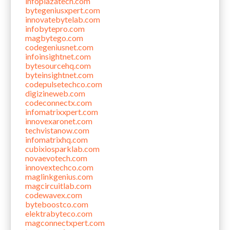
infoplazatech.com
bytegeniusxpert.com
innovatebytelab.com
infobytepro.com
magbytego.com
codegeniusnet.com
infoinsightnet.com
bytesourcehq.com
byteinsightnet.com
codepulsetechco.com
digizineweb.com
codeconnectx.com
infomatrixxpert.com
innovexaronet.com
techvistanow.com
infomatrixhq.com
cubixiosparklab.com
novaevotech.com
innovextechco.com
maglinkgenius.com
magcircuitlab.com
codewavex.com
byteboostco.com
elektrabyteco.com
magconnectxpert.com