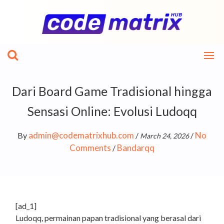
Skip
to
content
Dari Board Game Tradisional hingga
Sensasi Online: Evolusi Ludoqq
admin@codematrixhub.com
No
By
/
/
March 24, 2026
Comments
Bandarqq
/
[ad_1]
Ludoqq, permainan papan tradisional yang berasal dari