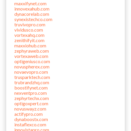
maxxifynet.com
innovexahub.com
dynacorelab.com
synexistechco.com
truvivopro.com
vividusco.com
vortexahq.com
zenithifyit.com
maxxiohub.com
zephyraweb.com
vortexaweb.com
optigeniusco.com
novuspherex.com
novaevopro.com
trusparktech.com
trubrandzhq.com
boostifynet.com
nexventpro.com
zephyrtechx.com
optigoxpert.com
novuswayz.com
actifypro.com
dynaboostx.com
instaflexco.com
innovistapro.com