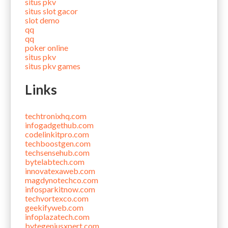
situs pkv
situs slot gacor
slot demo
qq
qq
poker online
situs pkv
situs pkv games
Links
techtronixhq.com
infogadgethub.com
codelinkitpro.com
techboostgen.com
techsensehub.com
bytelabtech.com
innovatexaweb.com
magdynotechco.com
infosparkitnow.com
techvortexco.com
geekifyweb.com
infoplazatech.com
bytegeniusxpert.com