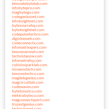
innovatebytelab.com
infobytepro.com
magbytego.com
codegeniusnet.com
infoinsightnet.com
bytesourcehq.com
byteinsightnet.com
codepulsetechco.com
digizineweb.com
codeconnectx.com
infomatrixxpert.com
innovexaronet.com
techvistanow.com
infomatrixhq.com
cubixiosparklab.com
novaevotech.com
innovextechco.com
maglinkgenius.com
magcircuitlab.com
codewavex.com
byteboostco.com
elektrabyteco.com
magconnectxpert.com
truzestgenius.com
techpulsenet.com