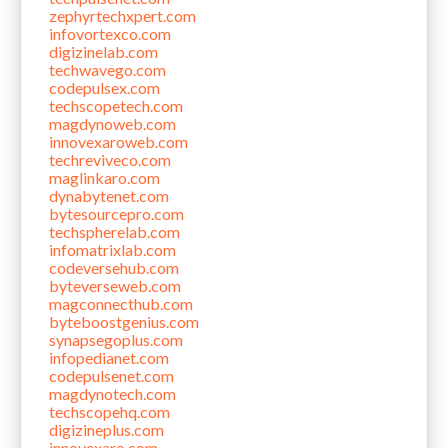
zephyrtechxpert.com
infovortexco.com
digizinelab.com
techwavego.com
codepulsex.com
techscopetech.com
magdynoweb.com
innovexaroweb.com
techreviveco.com
maglinkaro.com
dynabytenet.com
bytesourcepro.com
techspherelab.com
infomatrixlab.com
codeversehub.com
byteverseweb.com
magconnecthub.com
byteboostgenius.com
synapsegoplus.com
infopedianet.com
codepulsenet.com
magdynotech.com
techscopehq.com
digizineplus.com
innovexaro.com