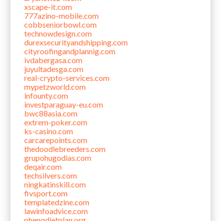
xscape-it.com
777azino-mobile.com
cobbseniorbowl.com
technowdesign.com
durexsecurityandshipping.com
cityroofingandplannig.com
ivdabergasa.com
juyultadesga.com
real-crypto-services.com
mypetzworld.com
infounty.com
investparaguay-eu.com
bwc88asia.com
extrem-poker.com
ks-casino.com
carcarepoints.com
thedoodlebreeders.com
grupohugodias.com
deqair.com
techsilvers.com
ningkatinskill.com
fivsport.com
templatedzine.com
lawinfoadvice.com
phenqdietplan.org