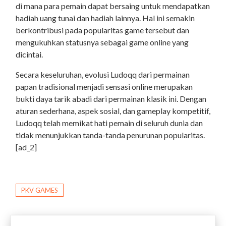
di mana para pemain dapat bersaing untuk mendapatkan
hadiah uang tunai dan hadiah lainnya. Hal ini semakin
berkontribusi pada popularitas game tersebut dan
mengukuhkan statusnya sebagai game online yang
dicintai.
Secara keseluruhan, evolusi Ludoqq dari permainan
papan tradisional menjadi sensasi online merupakan
bukti daya tarik abadi dari permainan klasik ini. Dengan
aturan sederhana, aspek sosial, dan gameplay kompetitif,
Ludoqq telah memikat hati pemain di seluruh dunia dan
tidak menunjukkan tanda-tanda penurunan popularitas.
[ad_2]
PKV GAMES