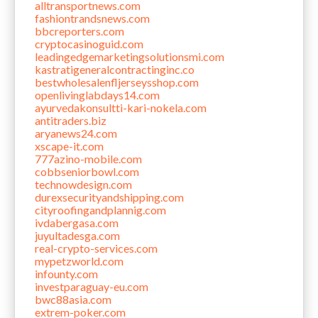
alltransportnews.com
fashiontrandsnews.com
bbcreporters.com
cryptocasinoguid.com
leadingedgemarketingsolutionsmi.com
kastratigeneralcontractinginc.co
bestwholesalenfljerseysshop.com
openlivinglabdays14.com
ayurvedakonsultti-kari-nokela.com
antitraders.biz
aryanews24.com
xscape-it.com
777azino-mobile.com
cobbseniorbowl.com
technowdesign.com
durexsecurityandshipping.com
cityroofingandplannig.com
ivdabergasa.com
juyultadesga.com
real-crypto-services.com
mypetzworld.com
infounty.com
investparaguay-eu.com
bwc88asia.com
extrem-poker.com