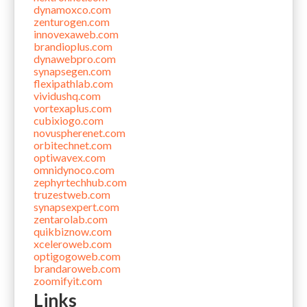
dynamoxco.com
zenturogen.com
innovexaweb.com
brandioplus.com
dynawebpro.com
synapsegen.com
flexipathlab.com
vividushq.com
vortexaplus.com
cubixiogo.com
novuspherenet.com
orbitechnet.com
optiwavex.com
omnidynoco.com
zephyrtechhub.com
truzestweb.com
synapsexpert.com
zentarolab.com
quikbiznow.com
xceleroweb.com
optigogoweb.com
brandaroweb.com
zoomifyit.com
Links