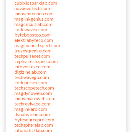
cubixiosparklab.com
novaevotech.com
innovextechco.com
maglinkgenius.com
magcircuitlab.com
codewavex.com
byteboostco.com
elektrabyteco.com
magconnectxpert.com
truzestgenius.com
techpulsenet.com
zephyrtechxpert.com
infovortexco.com
digizinelab.com
techwavego.com
codepulsex.com
techscopetech.com
magdynoweb.com
innovexaroweb.com
techreviveco.com
maglinkaro.com
dynabytenet.com
bytesourcepro.com
techspherelab.com
infomatrixlab.com