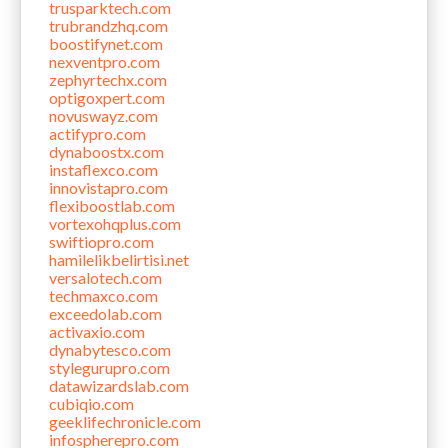
trusparktech.com
trubrandzhq.com
boostifynet.com
nexventpro.com
zephyrtechx.com
optigoxpert.com
novuswayz.com
actifypro.com
dynaboostx.com
instaflexco.com
innovistapro.com
flexiboostlab.com
vortexohqplus.com
swiftiopro.com
hamilelikbelirtisi.net
versalotech.com
techmaxco.com
exceedolab.com
activaxio.com
dynabytesco.com
stylegurupro.com
datawizardslab.com
cubiqio.com
geeklifechronicle.com
infospherepro.com