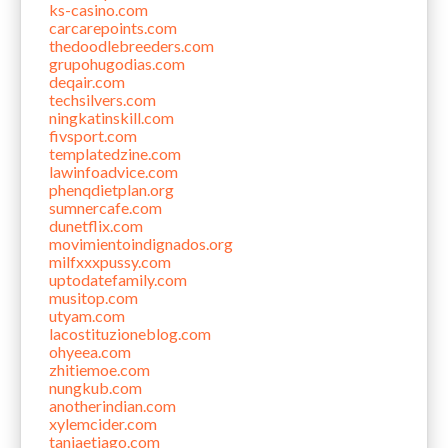
ks-casino.com
carcarepoints.com
thedoodlebreeders.com
grupohugodias.com
deqair.com
techsilvers.com
ningkatinskill.com
fivsport.com
templatedzine.com
lawinfoadvice.com
phenqdietplan.org
sumnercafe.com
dunetflix.com
movimientoindignados.org
milfxxxpussy.com
uptodatefamily.com
musitop.com
utyam.com
lacostituzioneblog.com
ohyeea.com
zhitiemoe.com
nungkub.com
anotherindian.com
xylemcider.com
taniaetiago.com