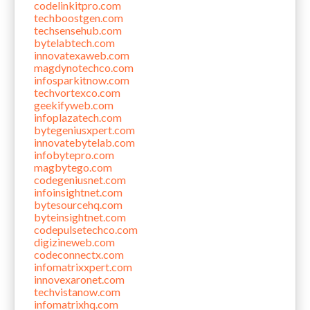
codelinkitpro.com
techboostgen.com
techsensehub.com
bytelabtech.com
innovatexaweb.com
magdynotechco.com
infosparkitnow.com
techvortexco.com
geekifyweb.com
infoplazatech.com
bytegeniusxpert.com
innovatebytelab.com
infobytepro.com
magbytego.com
codegeniusnet.com
infoinsightnet.com
bytesourcehq.com
byteinsightnet.com
codepulsetechco.com
digizineweb.com
codeconnectx.com
infomatrixxpert.com
innovexaronet.com
techvistanow.com
infomatrixhq.com