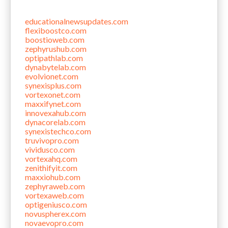
educationalnewsupdates.com
flexiboostco.com
boostioweb.com
zephyrushub.com
optipathlab.com
dynabytelab.com
evolvionet.com
synexisplus.com
vortexonet.com
maxxifynet.com
innovexahub.com
dynacorelab.com
synexistechco.com
truvivopro.com
vividusco.com
vortexahq.com
zenithifyit.com
maxxiohub.com
zephyraweb.com
vortexaweb.com
optigeniusco.com
novuspherex.com
novaevopro.com