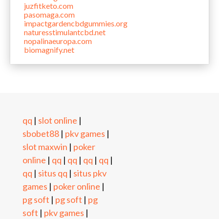
juzfitketo.com
pasomaga.com
impactgardencbdgummies.org
naturesstimulantcbd.net
nopalinaeuropa.com
biomagnify.net
qq
slot online
|
|
sbobet88
pkv games
|
|
slot maxwin
poker
|
online
qq
qq
qq
qq
|
|
|
|
|
qq
situs qq
situs pkv
|
|
games
poker online
|
|
pg soft
pg soft
pg
|
|
soft
pkv games
|
|