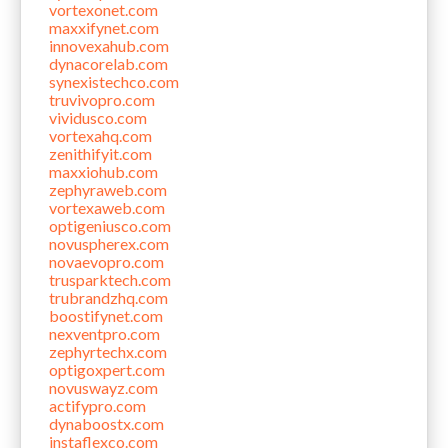
vortexonet.com
maxxifynet.com
innovexahub.com
dynacorelab.com
synexistechco.com
truvivopro.com
vividusco.com
vortexahq.com
zenithifyit.com
maxxiohub.com
zephyraweb.com
vortexaweb.com
optigeniusco.com
novuspherex.com
novaevopro.com
trusparktech.com
trubrandzhq.com
boostifynet.com
nexventpro.com
zephyrtechx.com
optigoxpert.com
novuswayz.com
actifypro.com
dynaboostx.com
instaflexco.com