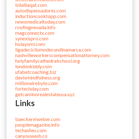
bilalliaqat.com
autodispensadores.com
inductioncooktopp.com
newsmedicaltoday.com
roofingnevada.info
magconnectx.com
synexispro.com
holayomi.com
ligadeciclismodecundinamarca.com
nashvilleworkerscompensationattorney.com
holyfamilycathedralschool.org
londonkiddy.com
ufabetcoaching.biz
davismindfulness.org
millionairebyte.com
fortechday.com
getcaminorealestateusa.xyz
Links
baeckereiweber.com
peoplemagazine.info
techashes.com
canyouwash.co