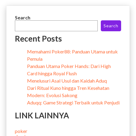
Search
Search
Recent Posts
Memahami Poker88: Panduan Utama untuk
Pemula
Panduan Utama Poker Hands: Dari High
Card hingga Royal Flush
Menelusuri Asal Usul dan Kaidah Aduq
Dari Ritual Kuno hingga Tren Kesehatan
Modern: Evolusi Sakong
Aduqq: Game Strategi Terbaik untuk Penjudi
LINK LAINNYA
poker