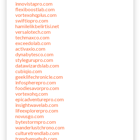
innovistapro.com
flexiboostlab.com
vortexohqplus.com
swiftiopro.com
hamilelikbelirtisi.net
versalotech.com
techmaxco.com
exceedolab.com
activaxio.com
dynabytesco.com
stylegurupro.com
datawizardslab.com
cubiqio.com
geeklifechronicle.com
infospherepro.com
foodiesavorpro.com
vortexohq.com
epicadventurepro.com
insightwavelab.com
lifeexplorerpro.com
novusgo.com
bytestormpro.com
wanderlustchrono.com
culturetrendlab.com
trendsensehub.com