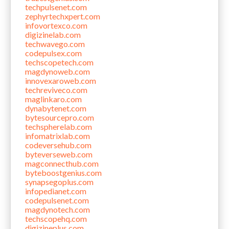
techpulsenet.com
zephyrtechxpert.com
infovortexco.com
digizinelab.com
techwavego.com
codepulsex.com
techscopetech.com
magdynoweb.com
innovexaroweb.com
techreviveco.com
maglinkaro.com
dynabytenet.com
bytesourcepro.com
techspherelab.com
infomatrixlab.com
codeversehub.com
byteverseweb.com
magconnecthub.com
byteboostgenius.com
synapsegoplus.com
infopedianet.com
codepulsenet.com
magdynotech.com
techscopehq.com
digizineplus.com