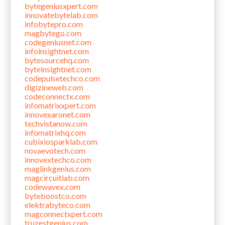
bytegeniusxpert.com
innovatebytelab.com
infobytepro.com
magbytego.com
codegeniusnet.com
infoinsightnet.com
bytesourcehq.com
byteinsightnet.com
codepulsetechco.com
digizineweb.com
codeconnectx.com
infomatrixxpert.com
innovexaronet.com
techvistanow.com
infomatrixhq.com
cubixiosparklab.com
novaevotech.com
innovextechco.com
maglinkgenius.com
magcircuitlab.com
codewavex.com
byteboostco.com
elektrabyteco.com
magconnectxpert.com
truzestgenius.com