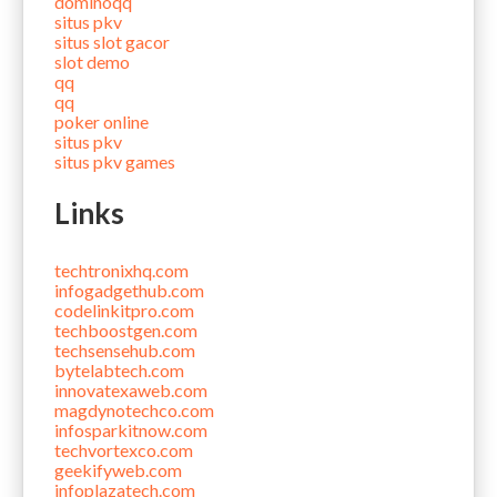
dominoqq
situs pkv
situs slot gacor
slot demo
qq
qq
poker online
situs pkv
situs pkv games
Links
techtronixhq.com
infogadgethub.com
codelinkitpro.com
techboostgen.com
techsensehub.com
bytelabtech.com
innovatexaweb.com
magdynotechco.com
infosparkitnow.com
techvortexco.com
geekifyweb.com
infoplazatech.com