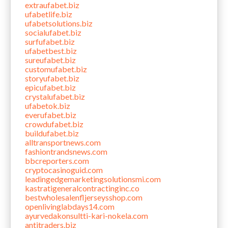
extraufabet.biz
ufabetlife.biz
ufabetsolutions.biz
socialufabet.biz
surfufabet.biz
ufabetbest.biz
sureufabet.biz
customufabet.biz
storyufabet.biz
epicufabet.biz
crystalufabet.biz
ufabetok.biz
everufabet.biz
crowdufabet.biz
buildufabet.biz
alltransportnews.com
fashiontrandsnews.com
bbcreporters.com
cryptocasinoguid.com
leadingedgemarketingsolutionsmi.com
kastratigeneralcontractinginc.co
bestwholesalenfljerseysshop.com
openlivinglabdays14.com
ayurvedakonsultti-kari-nokela.com
antitraders.biz