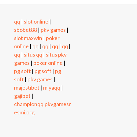
qq
slot online
|
|
sbobet88
pkv games
|
|
slot maxwin
poker
|
online
qq
qq
qq
qq
|
|
|
|
|
qq
situs qq
situs pkv
|
|
games
poker online
|
|
pg soft
pg soft
pg
|
|
soft
pkv games
|
|
majestibet
miyaqq
|
|
gajibet
|
championqq.pkvgamesr
esmi.org