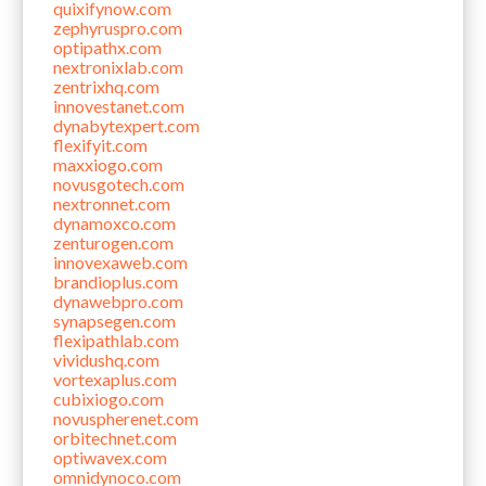
quixifynow.com
zephyruspro.com
optipathx.com
nextronixlab.com
zentrixhq.com
innovestanet.com
dynabytexpert.com
flexifyit.com
maxxiogo.com
novusgotech.com
nextronnet.com
dynamoxco.com
zenturogen.com
innovexaweb.com
brandioplus.com
dynawebpro.com
synapsegen.com
flexipathlab.com
vividushq.com
vortexaplus.com
cubixiogo.com
novuspherenet.com
orbitechnet.com
optiwavex.com
omnidynoco.com