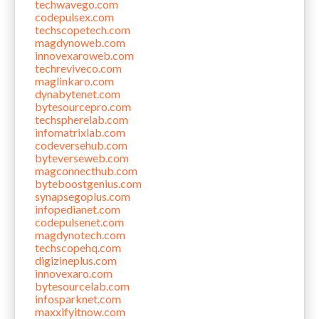
techwavego.com
codepulsex.com
techscopetech.com
magdynoweb.com
innovexaroweb.com
techreviveco.com
maglinkaro.com
dynabytenet.com
bytesourcepro.com
techspherelab.com
infomatrixlab.com
codeversehub.com
byteverseweb.com
magconnecthub.com
byteboostgenius.com
synapsegoplus.com
infopedianet.com
codepulsenet.com
magdynotech.com
techscopehq.com
digizineplus.com
innovexaro.com
bytesourcelab.com
infosparknet.com
maxxifyitnow.com