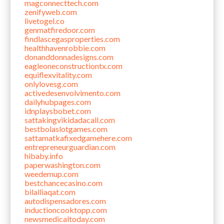
magconnecttech.com
zenifyweb.com
livetogel.co
genmatfiredoor.com
findlascegasproperties.com
healthhavenrobbie.com
donanddonnadesigns.com
eagleoneconstructiontx.com
equiflexvitality.com
onlylovesg.com
activedesenvolvimento.com
dailyhubpages.com
idnplaysbobet.com
sattakingvikidadacall.com
bestbolaslotgames.com
sattamatkafixedgamehere.com
entrepreneurguardian.com
hibaby.info
paperwashington.com
weedemup.com
bestchancecasino.com
bilalliaqat.com
autodispensadores.com
inductioncooktopp.com
newsmedicaltoday.com