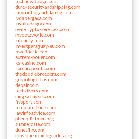
technowdesign.com
durexsecurityandshipping.com
cityroofingandplannig.com
ivdabergasa.com
juyultadesga.com
real-crypto-services.com
mypetzworld.com
infounty.com
investparaguay-eu.com
bwc88asia.com
extrem-poker.com
ks-casino.com
carcarepoints.com
thedoodlebreeders.com
grupohugodias.com
deqair.com
techsilvers.com
ningkatinskill.com
fivsport.com
templatedzine.com
lawinfoadvice.com
phenqdietplan.org
sumnercafe.com
dunetflix.com
movimientoindignados.org