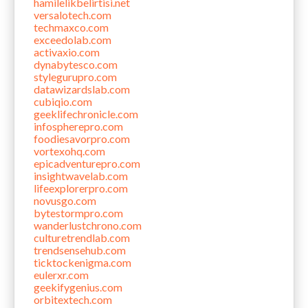
hamilelikbelirtisi.net
versalotech.com
techmaxco.com
exceedolab.com
activaxio.com
dynabytesco.com
stylegurupro.com
datawizardslab.com
cubiqio.com
geeklifechronicle.com
infospherepro.com
foodiesavorpro.com
vortexohq.com
epicadventurepro.com
insightwavelab.com
lifeexplorerpro.com
novusgo.com
bytestormpro.com
wanderlustchrono.com
culturetrendlab.com
trendsensehub.com
ticktockenigma.com
eulerxr.com
geekifygenius.com
orbitextech.com