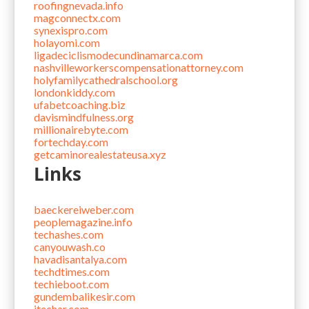
roofingnevada.info
magconnectx.com
synexispro.com
holayomi.com
ligadeciclismodecundinamarca.com
nashvilleworkerscompensationattorney.com
holyfamilycathedralschool.org
londonkiddy.com
ufabetcoaching.biz
davismindfulness.org
millionairebyte.com
fortechday.com
getcaminorealestateusa.xyz
Links
baeckereiweber.com
peoplemagazine.info
techashes.com
canyouwash.co
havadisantalya.com
techdtimes.com
techieboot.com
gundembalikesir.com
itechar.com