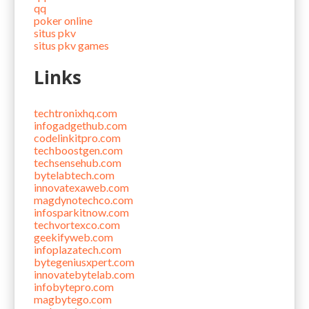
qq
poker online
situs pkv
situs pkv games
Links
techtronixhq.com
infogadgethub.com
codelinkitpro.com
techboostgen.com
techsensehub.com
bytelabtech.com
innovatexaweb.com
magdynotechco.com
infosparkitnow.com
techvortexco.com
geekifyweb.com
infoplazatech.com
bytegeniusxpert.com
innovatebytelab.com
infobytepro.com
magbytego.com