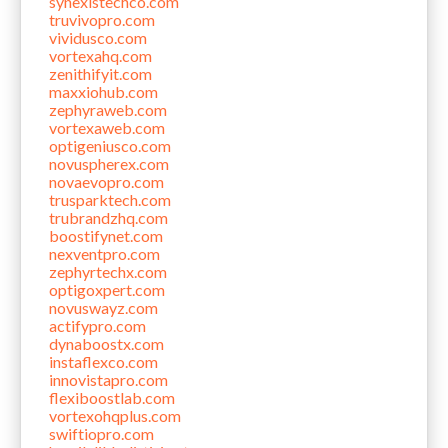
synexistechco.com
truvivopro.com
vividusco.com
vortexahq.com
zenithifyit.com
maxxiohub.com
zephyraweb.com
vortexaweb.com
optigeniusco.com
novuspherex.com
novaevopro.com
trusparktech.com
trubrandzhq.com
boostifynet.com
nexventpro.com
zephyrtechx.com
optigoxpert.com
novuswayz.com
actifypro.com
dynaboostx.com
instaflexco.com
innovistapro.com
flexiboostlab.com
vortexohqplus.com
swiftiopro.com