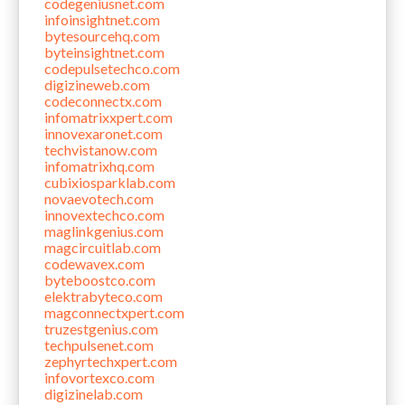
codegeniusnet.com
infoinsightnet.com
bytesourcehq.com
byteinsightnet.com
codepulsetechco.com
digizineweb.com
codeconnectx.com
infomatrixxpert.com
innovexaronet.com
techvistanow.com
infomatrixhq.com
cubixiosparklab.com
novaevotech.com
innovextechco.com
maglinkgenius.com
magcircuitlab.com
codewavex.com
byteboostco.com
elektrabyteco.com
magconnectxpert.com
truzestgenius.com
techpulsenet.com
zephyrtechxpert.com
infovortexco.com
digizinelab.com