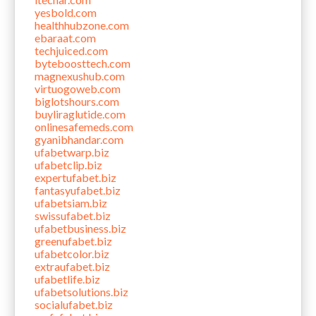
yesbold.com
healthhubzone.com
ebaraat.com
techjuiced.com
byteboosttech.com
magnexushub.com
virtuogoweb.com
biglotshours.com
buyliraglutide.com
onlinesafemeds.com
gyanibhandar.com
ufabetwarp.biz
ufabetclip.biz
expertufabet.biz
fantasyufabet.biz
ufabetsiam.biz
swissufabet.biz
ufabetbusiness.biz
greenufabet.biz
ufabetcolor.biz
extraufabet.biz
ufabetlife.biz
ufabetsolutions.biz
socialufabet.biz