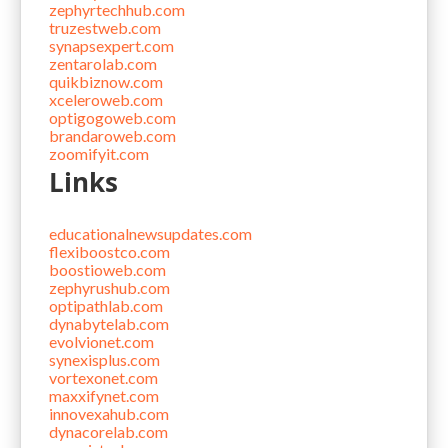
zephyrtechhub.com
truzestweb.com
synapsexpert.com
zentarolab.com
quikbiznow.com
xceleroweb.com
optigogoweb.com
brandaroweb.com
zoomifyit.com
Links
educationalnewsupdates.com
flexiboostco.com
boostioweb.com
zephyrushub.com
optipathlab.com
dynabytelab.com
evolvionet.com
synexisplus.com
vortexonet.com
maxxifynet.com
innovexahub.com
dynacorelab.com