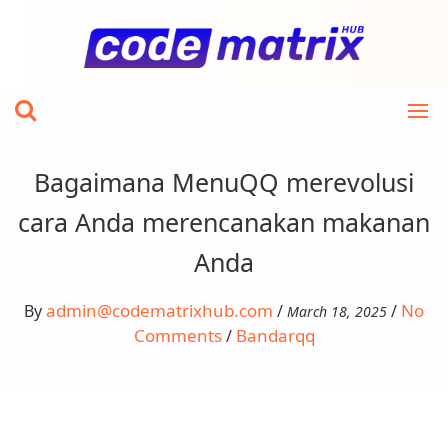
Skip
to
content
Bagaimana MenuQQ merevolusi
cara Anda merencanakan makanan
Anda
admin@codematrixhub.com
No
By
/
/
March 18, 2025
Comments
Bandarqq
/