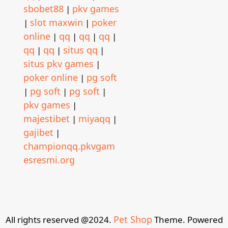
sbobet88
pkv games
|
slot maxwin
poker
|
|
online
qq
qq
qq
|
|
|
|
qq
qq
situs qq
|
|
|
situs pkv games
|
poker online
pg soft
|
pg soft
pg soft
|
|
|
pkv games
|
majestibet
miyaqq
|
|
gajibet
|
championqq.pkvgam
esresmi.org
Pet Shop
All rights reserved @2024.
Theme. Powered