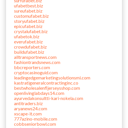
surfufabet.biz
ufabetbest.biz
sureufabet.biz
customufabet.biz
storyufabet.biz
epicufabet.biz
crystalufabet.biz
ufabetok.biz
everufabet.biz
crowdufabet.biz
buildufabet.biz
alltransportnews.com
fashiontrandsnews.com
bbcreporters.com
cryptocasinoguid.com
leadingedgemarketingsolutionsmi.com
kastratigeneralcontractinginc.co
bestwholesalenfljerseysshop.com
openlivinglabdays14.com
ayurvedakonsultti-kari-nokela.com
antitraders.biz
aryanews24.com
xscape-it.com
777azino-mobile.com
cobbseniorbowl.com