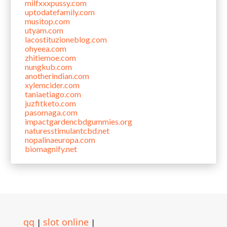
milfxxxpussy.com
uptodatefamily.com
musitop.com
utyam.com
lacostituzioneblog.com
ohyeea.com
zhitiemoe.com
nungkub.com
anotherindian.com
xylemcider.com
taniaetiago.com
juzfitketo.com
pasomaga.com
impactgardencbdgummies.org
naturesstimulantcbd.net
nopalinaeuropa.com
biomagnify.net
qq
slot online
|
|