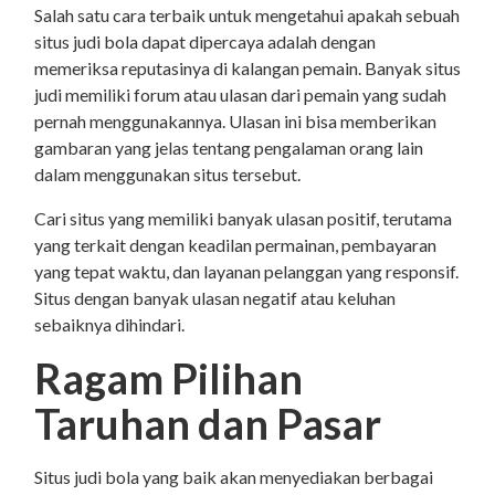
Salah satu cara terbaik untuk mengetahui apakah sebuah
situs judi bola dapat dipercaya adalah dengan
memeriksa reputasinya di kalangan pemain. Banyak situs
judi memiliki forum atau ulasan dari pemain yang sudah
pernah menggunakannya. Ulasan ini bisa memberikan
gambaran yang jelas tentang pengalaman orang lain
dalam menggunakan situs tersebut.
Cari situs yang memiliki banyak ulasan positif, terutama
yang terkait dengan keadilan permainan, pembayaran
yang tepat waktu, dan layanan pelanggan yang responsif.
Situs dengan banyak ulasan negatif atau keluhan
sebaiknya dihindari.
Ragam Pilihan
Taruhan dan Pasar
Situs judi bola yang baik akan menyediakan berbagai