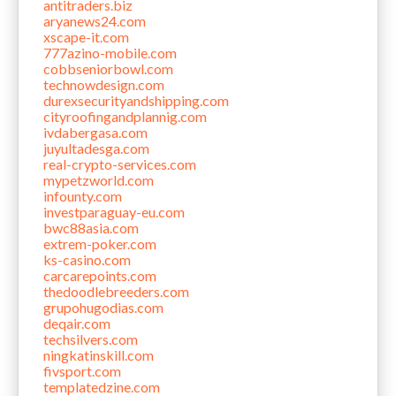
antitraders.biz
aryanews24.com
xscape-it.com
777azino-mobile.com
cobbseniorbowl.com
technowdesign.com
durexsecurityandshipping.com
cityroofingandplannig.com
ivdabergasa.com
juyultadesga.com
real-crypto-services.com
mypetzworld.com
infounty.com
investparaguay-eu.com
bwc88asia.com
extrem-poker.com
ks-casino.com
carcarepoints.com
thedoodlebreeders.com
grupohugodias.com
deqair.com
techsilvers.com
ningkatinskill.com
fivsport.com
templatedzine.com