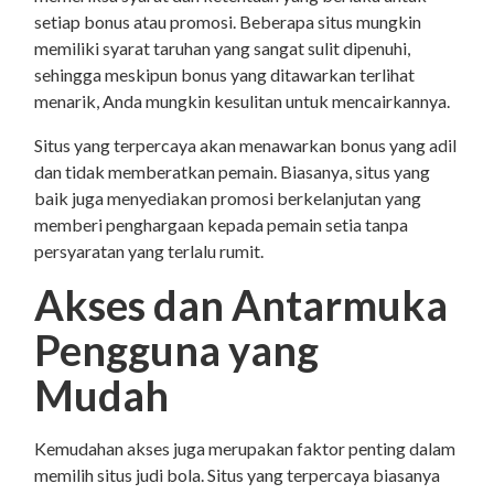
setiap bonus atau promosi. Beberapa situs mungkin
memiliki syarat taruhan yang sangat sulit dipenuhi,
sehingga meskipun bonus yang ditawarkan terlihat
menarik, Anda mungkin kesulitan untuk mencairkannya.
Situs yang terpercaya akan menawarkan bonus yang adil
dan tidak memberatkan pemain. Biasanya, situs yang
baik juga menyediakan promosi berkelanjutan yang
memberi penghargaan kepada pemain setia tanpa
persyaratan yang terlalu rumit.
Akses dan Antarmuka
Pengguna yang
Mudah
Kemudahan akses juga merupakan faktor penting dalam
memilih situs judi bola. Situs yang terpercaya biasanya