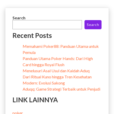
Search
Search
Recent Posts
Memahami Poker88: Panduan Utama untuk
Pemula
Panduan Utama Poker Hands: Dari High
Card hingga Royal Flush
Menelusuri Asal Usul dan Kaidah Aduq
Dari Ritual Kuno hingga Tren Kesehatan
Modern: Evolusi Sakong
Aduqq: Game Strategi Terbaik untuk Penjudi
LINK LAINNYA
poker