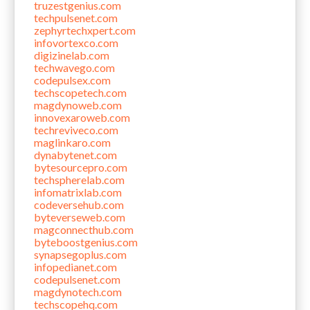
truzestgenius.com
techpulsenet.com
zephyrtechxpert.com
infovortexco.com
digizinelab.com
techwavego.com
codepulsex.com
techscopetech.com
magdynoweb.com
innovexaroweb.com
techreviveco.com
maglinkaro.com
dynabytenet.com
bytesourcepro.com
techspherelab.com
infomatrixlab.com
codeversehub.com
byteverseweb.com
magconnecthub.com
byteboostgenius.com
synapsegoplus.com
infopedianet.com
codepulsenet.com
magdynotech.com
techscopehq.com