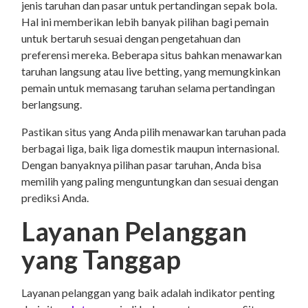
jenis taruhan dan pasar untuk pertandingan sepak bola.
Hal ini memberikan lebih banyak pilihan bagi pemain
untuk bertaruh sesuai dengan pengetahuan dan
preferensi mereka. Beberapa situs bahkan menawarkan
taruhan langsung atau live betting, yang memungkinkan
pemain untuk memasang taruhan selama pertandingan
berlangsung.
Pastikan situs yang Anda pilih menawarkan taruhan pada
berbagai liga, baik liga domestik maupun internasional.
Dengan banyaknya pilihan pasar taruhan, Anda bisa
memilih yang paling menguntungkan dan sesuai dengan
prediksi Anda.
Layanan Pelanggan
yang Tanggap
Layanan pelanggan yang baik adalah indikator penting