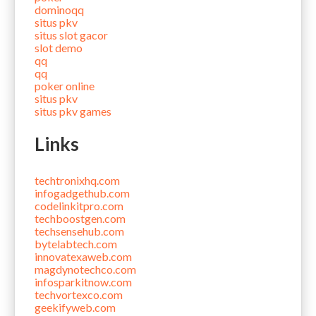
dominoqq
situs pkv
situs slot gacor
slot demo
qq
qq
poker online
situs pkv
situs pkv games
Links
techtronixhq.com
infogadgethub.com
codelinkitpro.com
techboostgen.com
techsensehub.com
bytelabtech.com
innovatexaweb.com
magdynotechco.com
infosparkitnow.com
techvortexco.com
geekifyweb.com