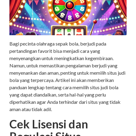
Bagi pecinta olahraga sepak bola, berjudi pada
pertandingan favorit bisa menjadi cara yang
menyenangkan untuk meningkatkan kegembiraan.
Namun, untuk memastikan pengalaman berjudi yang
menyenankan dan aman, penting untuk memilih situs judi
bola yang terpercaya. Artikel ini akan memberikan
panduan lengkap tentang cara memilih situs judi bola
yang dapat diandalkan, serta hal-hal yang perlu
diperhatikan agar Anda terhindar dari situs yang tidak
aman atau tidak adil.
Cek Lisensi dan