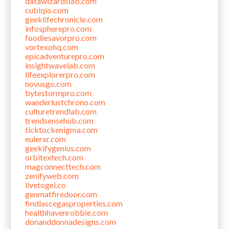
datawizardslab.com
cubiqio.com
geeklifechronicle.com
infospherepro.com
foodiesavorpro.com
vortexohq.com
epicadventurepro.com
insightwavelab.com
lifeexplorerpro.com
novusgo.com
bytestormpro.com
wanderlustchrono.com
culturetrendlab.com
trendsensehub.com
ticktockenigma.com
eulerxr.com
geekifygenius.com
orbitextech.com
magconnecttech.com
zenifyweb.com
livetogel.co
genmatfiredoor.com
findlascegasproperties.com
healthhavenrobbie.com
donanddonnadesigns.com