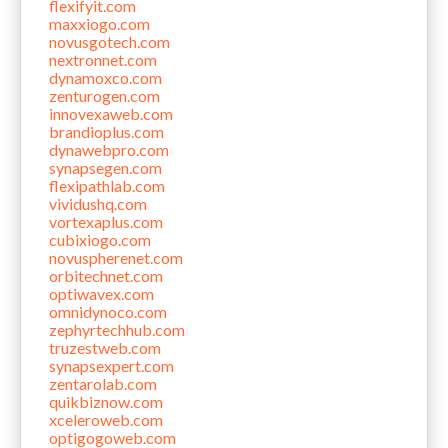
flexifyit.com
maxxiogo.com
novusgotech.com
nextronnet.com
dynamoxco.com
zenturogen.com
innovexaweb.com
brandioplus.com
dynawebpro.com
synapsegen.com
flexipathlab.com
vividushq.com
vortexaplus.com
cubixiogo.com
novuspherenet.com
orbitechnet.com
optiwavex.com
omnidynoco.com
zephyrtechhub.com
truzestweb.com
synapsexpert.com
zentarolab.com
quikbiznow.com
xceleroweb.com
optigogoweb.com