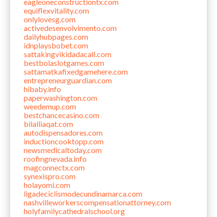
eagleoneconstructiontx.com
equiflexvitality.com
onlylovesg.com
activedesenvolvimento.com
dailyhubpages.com
idnplaysbobet.com
sattakingvikidadacall.com
bestbolaslotgames.com
sattamatkafixedgamehere.com
entrepreneurguardian.com
hibaby.info
paperwashington.com
weedemup.com
bestchancecasino.com
bilalliaqat.com
autodispensadores.com
inductioncooktopp.com
newsmedicaltoday.com
roofingnevada.info
magconnectx.com
synexispro.com
holayomi.com
ligadeciclismodecundinamarca.com
nashvilleworkerscompensationattorney.com
holyfamilycathedralschool.org