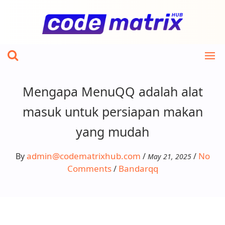
Skip
to
content
Mengapa MenuQQ adalah alat
masuk untuk persiapan makan
yang mudah
admin@codematrixhub.com
No
By
/
/
May 21, 2025
Comments
Bandarqq
/