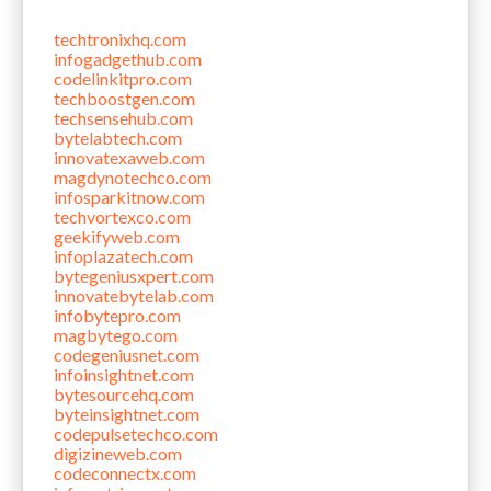
techtronixhq.com
infogadgethub.com
codelinkitpro.com
techboostgen.com
techsensehub.com
bytelabtech.com
innovatexaweb.com
magdynotechco.com
infosparkitnow.com
techvortexco.com
geekifyweb.com
infoplazatech.com
bytegeniusxpert.com
innovatebytelab.com
infobytepro.com
magbytego.com
codegeniusnet.com
infoinsightnet.com
bytesourcehq.com
byteinsightnet.com
codepulsetechco.com
digizineweb.com
codeconnectx.com