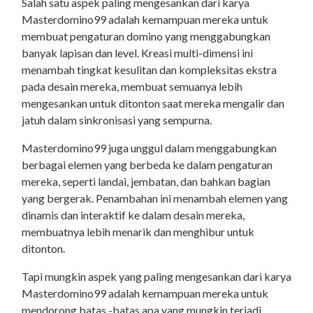
Salah satu aspek paling mengesankan dari karya
Masterdomino99 adalah kemampuan mereka untuk
membuat pengaturan domino yang menggabungkan
banyak lapisan dan level. Kreasi multi-dimensi ini
menambah tingkat kesulitan dan kompleksitas ekstra
pada desain mereka, membuat semuanya lebih
mengesankan untuk ditonton saat mereka mengalir dan
jatuh dalam sinkronisasi yang sempurna.
Masterdomino99 juga unggul dalam menggabungkan
berbagai elemen yang berbeda ke dalam pengaturan
mereka, seperti landai, jembatan, dan bahkan bagian
yang bergerak. Penambahan ini menambah elemen yang
dinamis dan interaktif ke dalam desain mereka,
membuatnya lebih menarik dan menghibur untuk
ditonton.
Tapi mungkin aspek yang paling mengesankan dari karya
Masterdomino99 adalah kemampuan mereka untuk
mendorong batas -batas apa yang mungkin terjadi