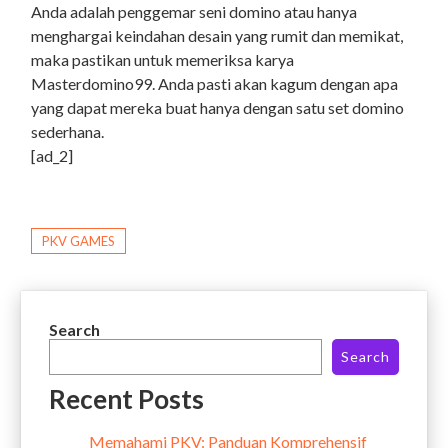
Anda adalah penggemar seni domino atau hanya
menghargai keindahan desain yang rumit dan memikat,
maka pastikan untuk memeriksa karya
Masterdomino99. Anda pasti akan kagum dengan apa
yang dapat mereka buat hanya dengan satu set domino
sederhana.
[ad_2]
PKV GAMES
Search
Search
Recent Posts
Memahami PKV: Panduan Komprehensif