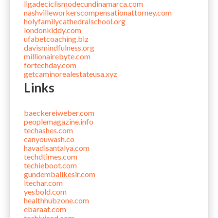
ligadeciclismodecundinamarca.com
nashvilleworkerscompensationattorney.com
holyfamilycathedralschool.org
londonkiddy.com
ufabetcoaching.biz
davismindfulness.org
millionairebyte.com
fortechday.com
getcaminorealestateusa.xyz
Links
baeckereiweber.com
peoplemagazine.info
techashes.com
canyouwash.co
havadisantalya.com
techdtimes.com
techieboot.com
gundembalikesir.com
itechar.com
yesbold.com
healthhubzone.com
ebaraat.com
techjuiced.com