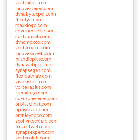
zentrixhq.com
innovestanet.com
dynabytexpert.com
flexifyit.com
maxxiogo.com
novusgotech.com
nextronnet.com
dynamoxco.com
zenturogen.com
innovexaweb.com
brandioplus.com
dynawebpro.com
synapsegen.com
flexipathlab.com
vividushq.com
vortexaplus.com
cubixiogo.com
novuspherenet.com
orbitechnet.com
optiwavex.com
omnidynoco.com
zephyrtechhub.com
truzestweb.com
synapsexpert.com
zentarolab.com