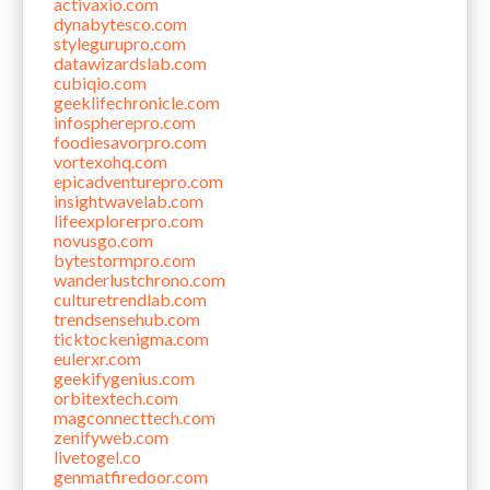
activaxio.com
dynabytesco.com
stylegurupro.com
datawizardslab.com
cubiqio.com
geeklifechronicle.com
infospherepro.com
foodiesavorpro.com
vortexohq.com
epicadventurepro.com
insightwavelab.com
lifeexplorerpro.com
novusgo.com
bytestormpro.com
wanderlustchrono.com
culturetrendlab.com
trendsensehub.com
ticktockenigma.com
eulerxr.com
geekifygenius.com
orbitextech.com
magconnecttech.com
zenifyweb.com
livetogel.co
genmatfiredoor.com