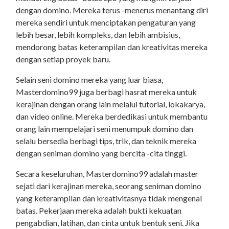
dengan domino. Mereka terus -menerus menantang diri
mereka sendiri untuk menciptakan pengaturan yang
lebih besar, lebih kompleks, dan lebih ambisius,
mendorong batas keterampilan dan kreativitas mereka
dengan setiap proyek baru.
Selain seni domino mereka yang luar biasa,
Masterdomino99 juga berbagi hasrat mereka untuk
kerajinan dengan orang lain melalui tutorial, lokakarya,
dan video online. Mereka berdedikasi untuk membantu
orang lain mempelajari seni menumpuk domino dan
selalu bersedia berbagi tips, trik, dan teknik mereka
dengan seniman domino yang bercita -cita tinggi.
Secara keseluruhan, Masterdomino99 adalah master
sejati dari kerajinan mereka, seorang seniman domino
yang keterampilan dan kreativitasnya tidak mengenal
batas. Pekerjaan mereka adalah bukti kekuatan
pengabdian, latihan, dan cinta untuk bentuk seni. Jika