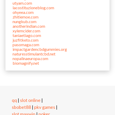
utyam.com
lacostituzioneblog.com
ohyeea.com
zhitiemoe.com
nungkub.com
anotherindian.com
xylemcider.com
taniaetiago.com
juzfitketo.com
pasomaga.com
impactgardencbdgummies.org
naturesstimulantcbd.net
nopalinaeuropa.com
biomagnify.net
qq
slot online
|
|
sbobet88
pkv games
|
|
slot maxwin
poker
|