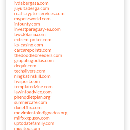
ivdabergasa.com
juyultadesga.com
real-crypto-services.com
mypetzworld.com
infounty.com
investparaguay-eu.com
bwc88asia.com
extrem-poker.com
ks-casino.com
carcarepoints.com
thedoodlebreeders.com
grupohugodias.com
deqair.com
techsilvers.com
ningkatinskill.com
fivsport.com
templatedzine.com
lawinfoadvice.com
phenqdietplan.org
sumnercafe.com
dunetflix.com
movimientoindignados.org
milfxxxpussy.com
uptodatefamily.com
musitop.com