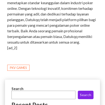
menetapkan standar keunggulan dalam industri poker
online. Dengan teknologi inovatif, komitmen terhadap
permainan yang adil, dan dedikasi terhadap layanan
pelanggan, Datukqq telah menjadi platform pilihan bagi
para pemain yang mencari pengalaman poker online
terbaik. Baik Anda seorang pemain profesional
berpengalaman atau pemain biasa, Datukqq memiliki
sesuatu untuk ditawarkan untuk semua orang.
[ad_2]
PKV GAMES
Search
Search
Recent Posts