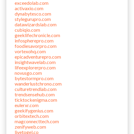
exceedolab.com
activaxio.com
dynabytesco.com
stylegurupro.com
datawizardslab.com
cubiqio.com
geeklifechronicle.com
infospherepro.com
foodiesavorpro.com
vortexohq.com
epicadventurepro.com
insightwavelab.com
lifeexplorerpro.com
novusgo.com
bytestormpro.com
wanderlustchrono.com
culturetrendlab.com
trendsensehub.com
ticktockenigma.com
eulerxr.com
geekifygenius.com
orbitextech.com
magconnecttech.com
zenifyweb.com
livetogel.co