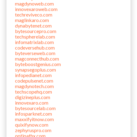
magdynoweb.com
innovexaroweb.com
techreviveco.com
maglinkaro.com
dynabytenet.com
bytesourcepro.com
techspherelab.com
infomatrixlab.com
codeversehub.com
byteverseweb.com
magconnecthub.com
byteboostgenius.com
synapsegoplus.com
infopedianet.com
codepulsenet.com
magdynotech.com
techscopehq.com
digizineplus.com
innovexaro.com
bytesourcelab.com
infosparknet.com
maxxifyitnow.com
quixifynow.com
zephyruspro.com
optipathx.com