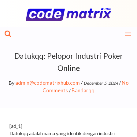
Skip
to
content
Datukqq: Pelopor Industri Poker
Online
admin@codematrixhub.com
No
By
/
/
December 5, 2024
Comments
Bandarqq
/
[ad_1]
Datukqq adalah nama yang identik dengan industri