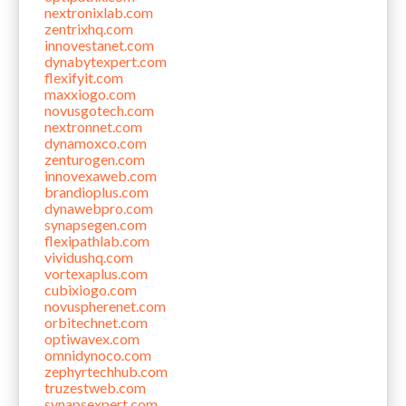
nextronixlab.com
zentrixhq.com
innovestanet.com
dynabytexpert.com
flexifyit.com
maxxiogo.com
novusgotech.com
nextronnet.com
dynamoxco.com
zenturogen.com
innovexaweb.com
brandioplus.com
dynawebpro.com
synapsegen.com
flexipathlab.com
vividushq.com
vortexaplus.com
cubixiogo.com
novuspherenet.com
orbitechnet.com
optiwavex.com
omnidynoco.com
zephyrtechhub.com
truzestweb.com
synapsexpert.com