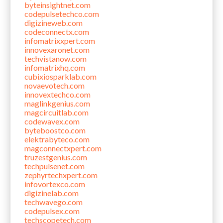
byteinsightnet.com
codepulsetechco.com
digizineweb.com
codeconnectx.com
infomatrixxpert.com
innovexaronet.com
techvistanow.com
infomatrixhq.com
cubixiosparklab.com
novaevotech.com
innovextechco.com
maglinkgenius.com
magcircuitlab.com
codewavex.com
byteboostco.com
elektrabyteco.com
magconnectxpert.com
truzestgenius.com
techpulsenet.com
zephyrtechxpert.com
infovortexco.com
digizinelab.com
techwavego.com
codepulsex.com
techscopetech.com