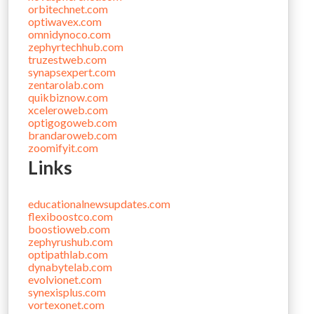
orbitechnet.com
optiwavex.com
omnidynoco.com
zephyrtechhub.com
truzestweb.com
synapsexpert.com
zentarolab.com
quikbiznow.com
xceleroweb.com
optigogoweb.com
brandaroweb.com
zoomifyit.com
Links
educationalnewsupdates.com
flexiboostco.com
boostioweb.com
zephyrushub.com
optipathlab.com
dynabytelab.com
evolvionet.com
synexisplus.com
vortexonet.com