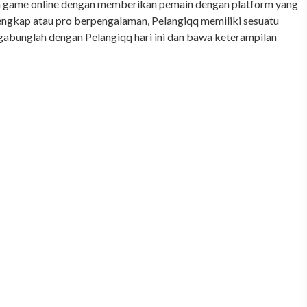
n game online dengan memberikan pemain dengan platform yang
ngkap atau pro berpengalaman, Pelangiqq memiliki sesuatu
abunglah dengan Pelangiqq hari ini dan bawa keterampilan