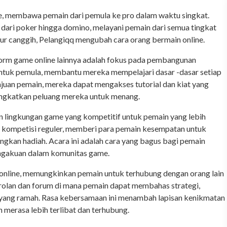
e, membawa pemain dari pemula ke pro dalam waktu singkat.
dari poker hingga domino, melayani pemain dari semua tingkat
r canggih, Pelangiqq mengubah cara orang bermain online.
form game online lainnya adalah fokus pada pembangunan
untuk pemula, membantu mereka mempelajari dasar -dasar setiap
uan pemain, mereka dapat mengakses tutorial dan kiat yang
ngkatkan peluang mereka untuk menang.
n lingkungan game yang kompetitif untuk pemain yang lebih
n kompetisi reguler, memberi para pemain kesempatan untuk
gkan hadiah. Acara ini adalah cara yang bagus bagi pemain
gakuan dalam komunitas game.
online, memungkinkan pemain untuk terhubung dengan orang lain
rolan dan forum di mana pemain dapat membahas strategi,
n yang ramah. Rasa kebersamaan ini menambah lapisan kenikmatan
erasa lebih terlibat dan terhubung.