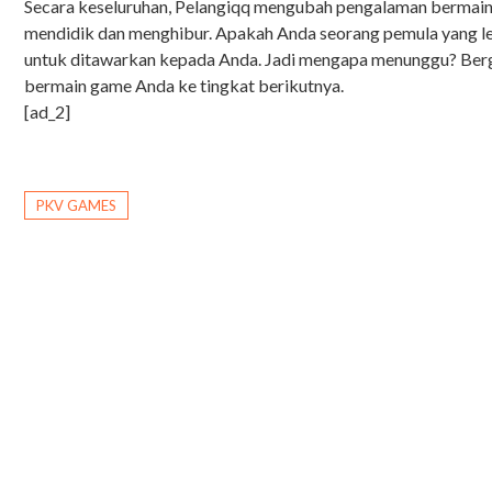
Secara keseluruhan, Pelangiqq mengubah pengalaman bermai
mendidik dan menghibur. Apakah Anda seorang pemula yang le
untuk ditawarkan kepada Anda. Jadi mengapa menunggu? Berg
bermain game Anda ke tingkat berikutnya.
[ad_2]
PKV GAMES