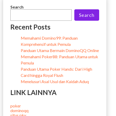
Search
Search
Recent Posts
Memahami Domino99: Panduan
Komprehensif untuk Pemula
Panduan Utama Bermain DominoQQ Online
Memahami Poker88: Panduan Utama untuk
Pemula
Panduan Utama Poker Hands: Dari High
Card hingga Royal Flush
Menelusuri Asal Usul dan Kaidah Aduq
LINK LAINNYA
poker
dominoqq
situs pkv