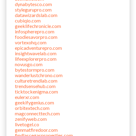
dynabytesco.com
stylegurupro.com
datawizardslab.com
cubiqio.com
geeklifechronicle.com
infospherepro.com
foodiesavorpro.com
vortexohq.com
epicadventurepro.com
insightwavelab.com
lifeexplorerpro.com
novusgo.com
bytestormpro.com
wanderlustchrono.com
culturetrendlab.com
trendsensehub.com
ticktockenigma.com
eulerxr.com
geekifygenius.com
orbitextech.com
magconnecttech.com
zenifyweb.com
livetogel.co
genmatfiredoor.com
findlascegasproperties.com