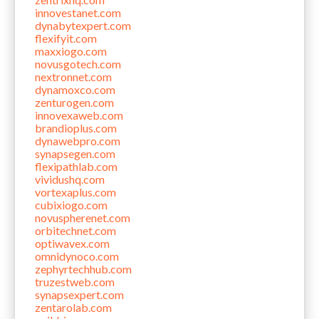
innovestanet.com
dynabytexpert.com
flexifyit.com
maxxiogo.com
novusgotech.com
nextronnet.com
dynamoxco.com
zenturogen.com
innovexaweb.com
brandioplus.com
dynawebpro.com
synapsegen.com
flexipathlab.com
vividushq.com
vortexaplus.com
cubixiogo.com
novuspherenet.com
orbitechnet.com
optiwavex.com
omnidynoco.com
zephyrtechhub.com
truzestweb.com
synapsexpert.com
zentarolab.com