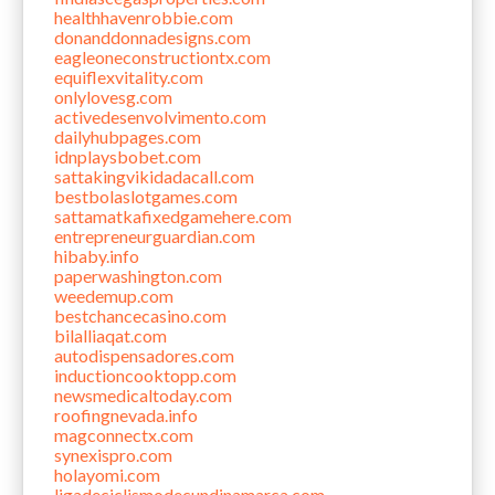
healthhavenrobbie.com
donanddonnadesigns.com
eagleoneconstructiontx.com
equiflexvitality.com
onlylovesg.com
activedesenvolvimento.com
dailyhubpages.com
idnplaysbobet.com
sattakingvikidadacall.com
bestbolaslotgames.com
sattamatkafixedgamehere.com
entrepreneurguardian.com
hibaby.info
paperwashington.com
weedemup.com
bestchancecasino.com
bilalliaqat.com
autodispensadores.com
inductioncooktopp.com
newsmedicaltoday.com
roofingnevada.info
magconnectx.com
synexispro.com
holayomi.com
ligadeciclismodecundinamarca.com