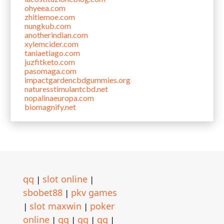
ohyeea.com
zhitiemoe.com
nungkub.com
anotherindian.com
xylemcider.com
taniaetiago.com
juzfitketo.com
pasomaga.com
impactgardencbdgummies.org
naturesstimulantcbd.net
nopalinaeuropa.com
biomagnify.net
qq
slot online
|
|
sbobet88
pkv games
|
slot maxwin
poker
|
|
online
qq
qq
qq
|
|
|
|