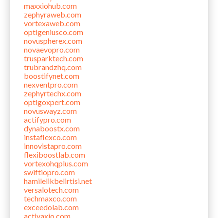
maxxiohub.com
zephyraweb.com
vortexaweb.com
optigeniusco.com
novuspherex.com
novaevopro.com
trusparktech.com
trubrandzhq.com
boostifynet.com
nexventpro.com
zephyrtechx.com
optigoxpert.com
novuswayz.com
actifypro.com
dynaboostx.com
instaflexco.com
innovistapro.com
flexiboostlab.com
vortexohqplus.com
swiftiopro.com
hamilelikbelirtisi.net
versalotech.com
techmaxco.com
exceedolab.com
activaxio.com