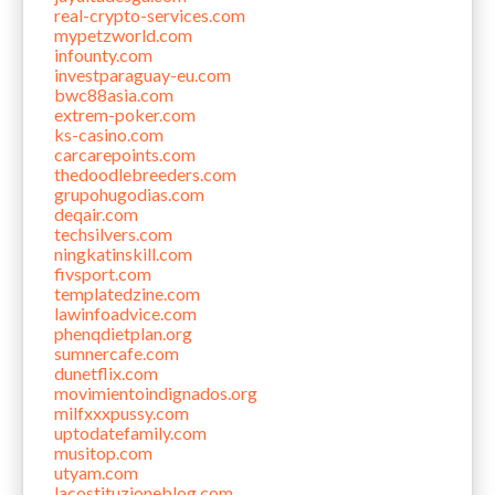
real-crypto-services.com
mypetzworld.com
infounty.com
investparaguay-eu.com
bwc88asia.com
extrem-poker.com
ks-casino.com
carcarepoints.com
thedoodlebreeders.com
grupohugodias.com
deqair.com
techsilvers.com
ningkatinskill.com
fivsport.com
templatedzine.com
lawinfoadvice.com
phenqdietplan.org
sumnercafe.com
dunetflix.com
movimientoindignados.org
milfxxxpussy.com
uptodatefamily.com
musitop.com
utyam.com
lacostituzioneblog.com