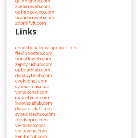
quikbiznow.com
xceleroweb.com
optigogoweb.com
brandaroweb.com
zoomifyit.com
Links
educationalnewsupdates.com
flexiboostco.com
boostioweb.com
zephyrushub.com
optipathlab.com
dynabytelab.com
evolvionet.com
synexisplus.com
vortexonet.com
maxxifynet.com
innovexahub.com
dynacorelab.com
synexistechco.com
truvivopro.com
vividusco.com
vortexahq.com
zenithifyit.com