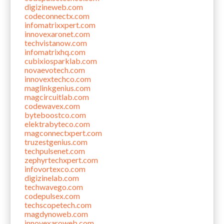
digizineweb.com
codeconnectx.com
infomatrixxpert.com
innovexaronet.com
techvistanow.com
infomatrixhq.com
cubixiosparklab.com
novaevotech.com
innovextechco.com
maglinkgenius.com
magcircuitlab.com
codewavex.com
byteboostco.com
elektrabyteco.com
magconnectxpert.com
truzestgenius.com
techpulsenet.com
zephyrtechxpert.com
infovortexco.com
digizinelab.com
techwavego.com
codepulsex.com
techscopetech.com
magdynoweb.com
innovexaroweb.com