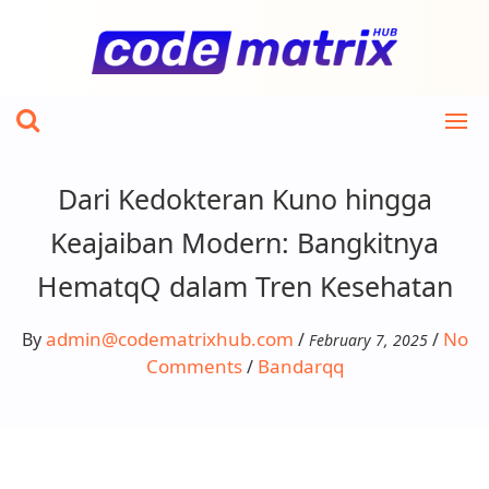
Skip
to
content
Dari Kedokteran Kuno hingga
Keajaiban Modern: Bangkitnya
HematqQ dalam Tren Kesehatan
admin@codematrixhub.com
No
By
/
/
February 7, 2025
Comments
Bandarqq
/