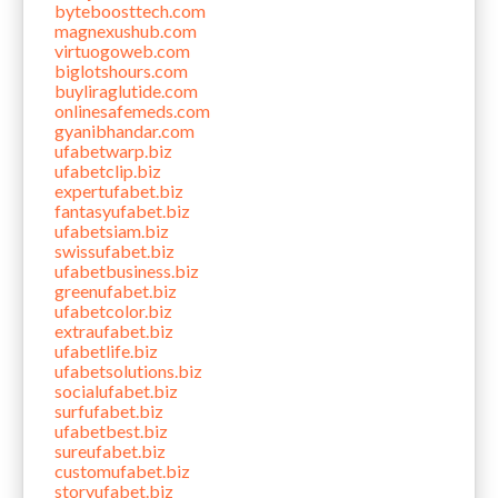
byteboosttech.com
magnexushub.com
virtuogoweb.com
biglotshours.com
buyliraglutide.com
onlinesafemeds.com
gyanibhandar.com
ufabetwarp.biz
ufabetclip.biz
expertufabet.biz
fantasyufabet.biz
ufabetsiam.biz
swissufabet.biz
ufabetbusiness.biz
greenufabet.biz
ufabetcolor.biz
extraufabet.biz
ufabetlife.biz
ufabetsolutions.biz
socialufabet.biz
surfufabet.biz
ufabetbest.biz
sureufabet.biz
customufabet.biz
storyufabet.biz