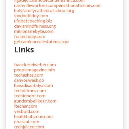
nashvilleworkerscompensationattorney.com
holyfamilycathedralschool.org
londonkiddy.com
ufabetcoaching.biz
davismindfulness.org
millionairebyte.com
fortechday.com
getcaminorealestateusa.xyz
Links
baeckereiweber.com
peoplemagazine.info
techashes.com
canyouwash.co
havadisantalya.com
techdtimes.com
techieboot.com
gundembalikesir.com
itechar.com
yesbold.com
healthhubzone.com
ebaraat.com
techjuiced.com