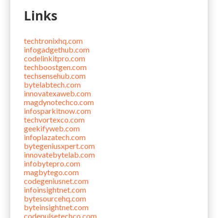
Links
techtronixhq.com
infogadgethub.com
codelinkitpro.com
techboostgen.com
techsensehub.com
bytelabtech.com
innovatexaweb.com
magdynotechco.com
infosparkitnow.com
techvortexco.com
geekifyweb.com
infoplazatech.com
bytegeniusxpert.com
innovatebytelab.com
infobytepro.com
magbytego.com
codegeniusnet.com
infoinsightnet.com
bytesourcehq.com
byteinsightnet.com
codepulsetechco.com