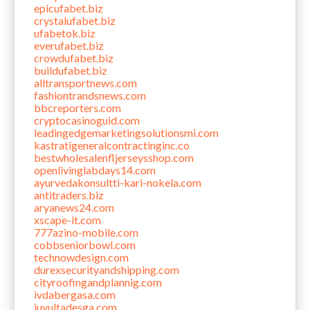
epicufabet.biz
crystalufabet.biz
ufabetok.biz
everufabet.biz
crowdufabet.biz
buildufabet.biz
alltransportnews.com
fashiontrandsnews.com
bbcreporters.com
cryptocasinoguid.com
leadingedgemarketingsolutionsmi.com
kastratigeneralcontractinginc.co
bestwholesalenfljerseysshop.com
openlivinglabdays14.com
ayurvedakonsultti-kari-nokela.com
antitraders.biz
aryanews24.com
xscape-it.com
777azino-mobile.com
cobbseniorbowl.com
technowdesign.com
durexsecurityandshipping.com
cityroofingandplannig.com
ivdabergasa.com
juyultadesga.com