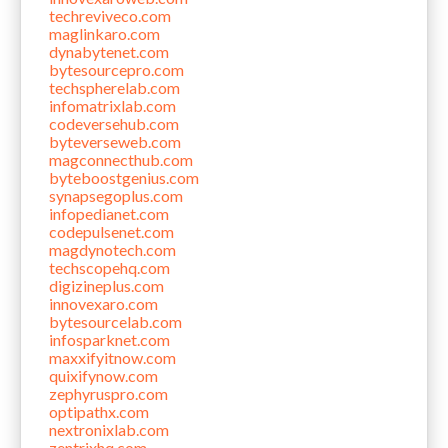
techreviveco.com
maglinkaro.com
dynabytenet.com
bytesourcepro.com
techspherelab.com
infomatrixlab.com
codeversehub.com
byteverseweb.com
magconnecthub.com
byteboostgenius.com
synapsegoplus.com
infopedianet.com
codepulsenet.com
magdynotech.com
techscopehq.com
digizineplus.com
innovexaro.com
bytesourcelab.com
infosparknet.com
maxxifyitnow.com
quixifynow.com
zephyruspro.com
optipathx.com
nextronixlab.com
zentrixhq.com