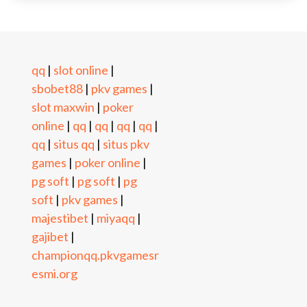
qq
slot online
|
|
sbobet88
pkv games
|
|
slot maxwin
poker
|
online
qq
qq
qq
qq
|
|
|
|
|
qq
situs qq
situs pkv
|
|
games
poker online
|
|
pg soft
pg soft
pg
|
|
soft
pkv games
|
|
majestibet
miyaqq
|
|
gajibet
|
championqq.pkvgamesr
esmi.org