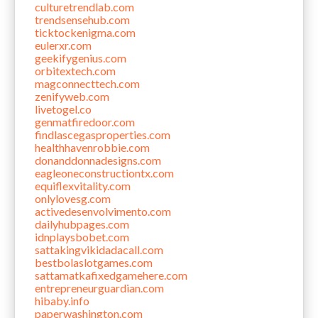
culturetrendlab.com
trendsensehub.com
ticktockenigma.com
eulerxr.com
geekifygenius.com
orbitextech.com
magconnecttech.com
zenifyweb.com
livetogel.co
genmatfiredoor.com
findlascegasproperties.com
healthhavenrobbie.com
donanddonnadesigns.com
eagleoneconstructiontx.com
equiflexvitality.com
onlylovesg.com
activedesenvolvimento.com
dailyhubpages.com
idnplaysbobet.com
sattakingvikidadacall.com
bestbolaslotgames.com
sattamatkafixedgamehere.com
entrepreneurguardian.com
hibaby.info
paperwashington.com