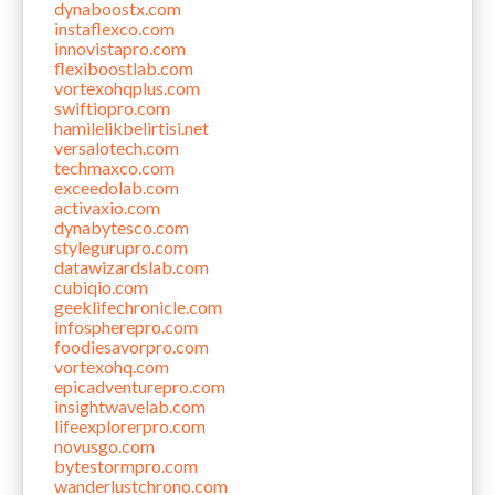
dynaboostx.com
instaflexco.com
innovistapro.com
flexiboostlab.com
vortexohqplus.com
swiftiopro.com
hamilelikbelirtisi.net
versalotech.com
techmaxco.com
exceedolab.com
activaxio.com
dynabytesco.com
stylegurupro.com
datawizardslab.com
cubiqio.com
geeklifechronicle.com
infospherepro.com
foodiesavorpro.com
vortexohq.com
epicadventurepro.com
insightwavelab.com
lifeexplorerpro.com
novusgo.com
bytestormpro.com
wanderlustchrono.com