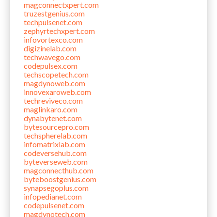
magconnectxpert.com
truzestgenius.com
techpulsenet.com
zephyrtechxpert.com
infovortexco.com
digizinelab.com
techwavego.com
codepulsex.com
techscopetech.com
magdynoweb.com
innovexaroweb.com
techreviveco.com
maglinkaro.com
dynabytenet.com
bytesourcepro.com
techspherelab.com
infomatrixlab.com
codeversehub.com
byteverseweb.com
magconnecthub.com
byteboostgenius.com
synapsegoplus.com
infopedianet.com
codepulsenet.com
magdynotech.com