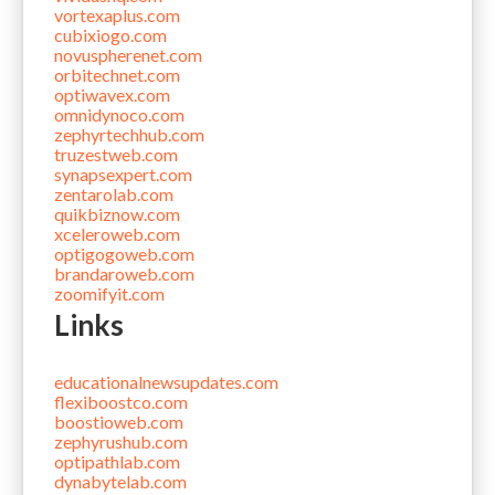
vortexaplus.com
cubixiogo.com
novuspherenet.com
orbitechnet.com
optiwavex.com
omnidynoco.com
zephyrtechhub.com
truzestweb.com
synapsexpert.com
zentarolab.com
quikbiznow.com
xceleroweb.com
optigogoweb.com
brandaroweb.com
zoomifyit.com
Links
educationalnewsupdates.com
flexiboostco.com
boostioweb.com
zephyrushub.com
optipathlab.com
dynabytelab.com