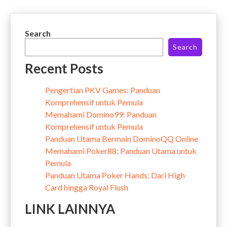
Search
Search
Recent Posts
Pengertian PKV Games: Panduan
Komprehensif untuk Pemula
Memahami Domino99: Panduan
Komprehensif untuk Pemula
Panduan Utama Bermain DominoQQ Online
Memahami Poker88: Panduan Utama untuk
Pemula
Panduan Utama Poker Hands: Dari High
Card hingga Royal Flush
LINK LAINNYA