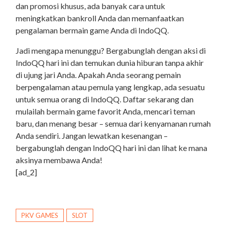
dan promosi khusus, ada banyak cara untuk
meningkatkan bankroll Anda dan memanfaatkan
pengalaman bermain game Anda di IndoQQ.
Jadi mengapa menunggu? Bergabunglah dengan aksi di
IndoQQ hari ini dan temukan dunia hiburan tanpa akhir
di ujung jari Anda. Apakah Anda seorang pemain
berpengalaman atau pemula yang lengkap, ada sesuatu
untuk semua orang di IndoQQ. Daftar sekarang dan
mulailah bermain game favorit Anda, mencari teman
baru, dan menang besar – semua dari kenyamanan rumah
Anda sendiri. Jangan lewatkan kesenangan –
bergabunglah dengan IndoQQ hari ini dan lihat ke mana
aksinya membawa Anda!
[ad_2]
PKV GAMES
SLOT