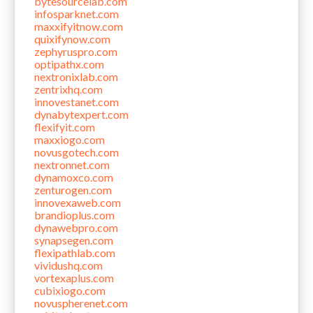
bytesourcelab.com
infosparknet.com
maxxifyitnow.com
quixifynow.com
zephyruspro.com
optipathx.com
nextronixlab.com
zentrixhq.com
innovestanet.com
dynabytexpert.com
flexifyit.com
maxxiogo.com
novusgotech.com
nextronnet.com
dynamoxco.com
zenturogen.com
innovexaweb.com
brandioplus.com
dynawebpro.com
synapsegen.com
flexipathlab.com
vividushq.com
vortexaplus.com
cubixiogo.com
novuspherenet.com