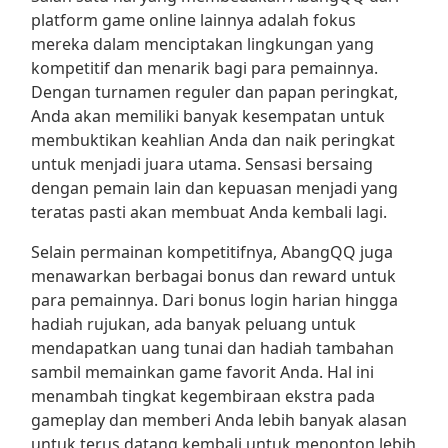
platform game online lainnya adalah fokus
mereka dalam menciptakan lingkungan yang
kompetitif dan menarik bagi para pemainnya.
Dengan turnamen reguler dan papan peringkat,
Anda akan memiliki banyak kesempatan untuk
membuktikan keahlian Anda dan naik peringkat
untuk menjadi juara utama. Sensasi bersaing
dengan pemain lain dan kepuasan menjadi yang
teratas pasti akan membuat Anda kembali lagi.
Selain permainan kompetitifnya, AbangQQ juga
menawarkan berbagai bonus dan reward untuk
para pemainnya. Dari bonus login harian hingga
hadiah rujukan, ada banyak peluang untuk
mendapatkan uang tunai dan hadiah tambahan
sambil memainkan game favorit Anda. Hal ini
menambah tingkat kegembiraan ekstra pada
gameplay dan memberi Anda lebih banyak alasan
untuk terus datang kembali untuk menonton lebih