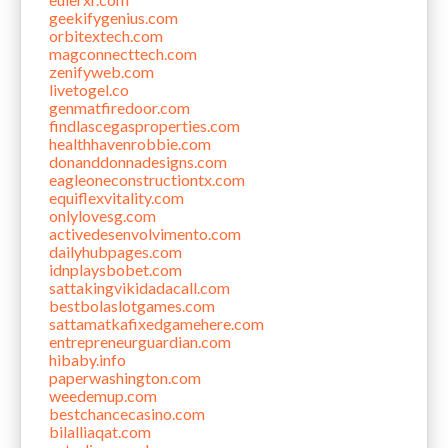
geekifygenius.com
orbitextech.com
magconnecttech.com
zenifyweb.com
livetogel.co
genmatfiredoor.com
findlascegasproperties.com
healthhavenrobbie.com
donanddonnadesigns.com
eagleoneconstructiontx.com
equiflexvitality.com
onlylovesg.com
activedesenvolvimento.com
dailyhubpages.com
idnplaysbobet.com
sattakingvikidadacall.com
bestbolaslotgames.com
sattamatkafixedgamehere.com
entrepreneurguardian.com
hibaby.info
paperwashington.com
weedemup.com
bestchancecasino.com
bilalliaqat.com