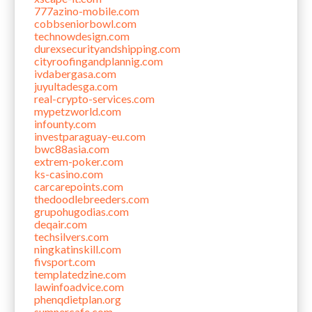
777azino-mobile.com
cobbseniorbowl.com
technowdesign.com
durexsecurityandshipping.com
cityroofingandplannig.com
ivdabergasa.com
juyultadesga.com
real-crypto-services.com
mypetzworld.com
infounty.com
investparaguay-eu.com
bwc88asia.com
extrem-poker.com
ks-casino.com
carcarepoints.com
thedoodlebreeders.com
grupohugodias.com
deqair.com
techsilvers.com
ningkatinskill.com
fivsport.com
templatedzine.com
lawinfoadvice.com
phenqdietplan.org
sumnercafe.com