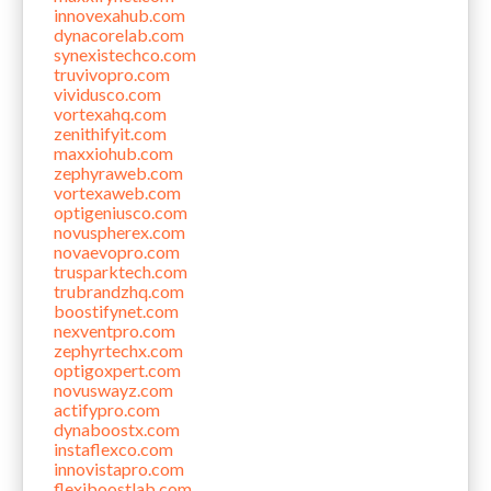
innovexahub.com
dynacorelab.com
synexistechco.com
truvivopro.com
vividusco.com
vortexahq.com
zenithifyit.com
maxxiohub.com
zephyraweb.com
vortexaweb.com
optigeniusco.com
novuspherex.com
novaevopro.com
trusparktech.com
trubrandzhq.com
boostifynet.com
nexventpro.com
zephyrtechx.com
optigoxpert.com
novuswayz.com
actifypro.com
dynaboostx.com
instaflexco.com
innovistapro.com
flexiboostlab.com