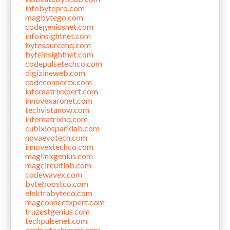
infobytepro.com
magbytego.com
codegeniusnet.com
infoinsightnet.com
bytesourcehq.com
byteinsightnet.com
codepulsetechco.com
digizineweb.com
codeconnectx.com
infomatrixxpert.com
innovexaronet.com
techvistanow.com
infomatrixhq.com
cubixiosparklab.com
novaevotech.com
innovextechco.com
maglinkgenius.com
magcircuitlab.com
codewavex.com
byteboostco.com
elektrabyteco.com
magconnectxpert.com
truzestgenius.com
techpulsenet.com
zephyrtechxpert.com