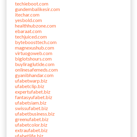
techieboot.com
gundembalikesir.com
itechar.com
yesbold.com
healthhubzone.com
ebaraat.com
techjuiced.com
byteboosttech.com
magnexushub.com
virtuogoweb.com
biglotshours.com
buyliraglutide.com
onlinesafemeds.com
gyanibhandar.com
ufabetwarp.biz
ufabetclip.biz
expertufabet.biz
fantasyufabet.biz
ufabetsiam.biz
swissufabet.biz
ufabetbusiness.biz
greenufabet.biz
ufabetcolor.biz
extraufabet.biz
ufabetlife.biz