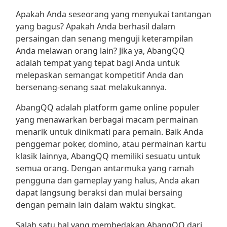
Apakah Anda seseorang yang menyukai tantangan
yang bagus? Apakah Anda berhasil dalam
persaingan dan senang menguji keterampilan
Anda melawan orang lain? Jika ya, AbangQQ
adalah tempat yang tepat bagi Anda untuk
melepaskan semangat kompetitif Anda dan
bersenang-senang saat melakukannya.
AbangQQ adalah platform game online populer
yang menawarkan berbagai macam permainan
menarik untuk dinikmati para pemain. Baik Anda
penggemar poker, domino, atau permainan kartu
klasik lainnya, AbangQQ memiliki sesuatu untuk
semua orang. Dengan antarmuka yang ramah
pengguna dan gameplay yang halus, Anda akan
dapat langsung beraksi dan mulai bersaing
dengan pemain lain dalam waktu singkat.
Salah satu hal yang membedakan AbangQQ dari