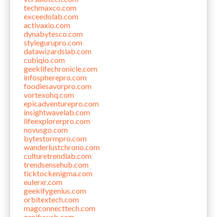
techmaxco.com
exceedolab.com
activaxio.com
dynabytesco.com
stylegurupro.com
datawizardslab.com
cubiqio.com
geeklifechronicle.com
infospherepro.com
foodiesavorpro.com
vortexohq.com
epicadventurepro.com
insightwavelab.com
lifeexplorerpro.com
novusgo.com
bytestormpro.com
wanderlustchrono.com
culturetrendlab.com
trendsensehub.com
ticktockenigma.com
eulerxr.com
geekifygenius.com
orbitextech.com
magconnecttech.com
zenifyweb.com