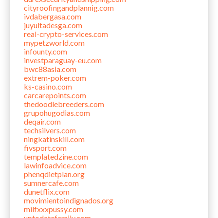
cityroofingandplannig.com
ivdabergasa.com
juyultadesga.com
real-crypto-services.com
mypetzworld.com
infounty.com
investparaguay-eu.com
bwc88asia.com
extrem-poker.com
ks-casino.com
carcarepoints.com
thedoodlebreeders.com
grupohugodias.com
deqair.com
techsilvers.com
ningkatinskill.com
fivsport.com
templatedzine.com
lawinfoadvice.com
phenqdietplan.org
sumnercafe.com
dunetflix.com
movimientoindignados.org
milfxxxpussy.com
uptodatefamily.com