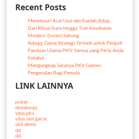
Recent Posts
Menelusuri Asal Usul dan Kaidah Aduq
Dari Ritual Kuno hingga Tren Kesehatan
Modern: Evolusi Sakong
Aduqq: Game Strategi Terbaik untuk Penjudi
Panduan Utama PKV: Semua yang Perlu Anda
Ketahui
Mengungkap Serunya PKV Games:
Pengenalan Bagi Pemula
LINK LAINNYA
poker
dominoqq
situs pkv
situs slot gacor
slot demo
qq
qq