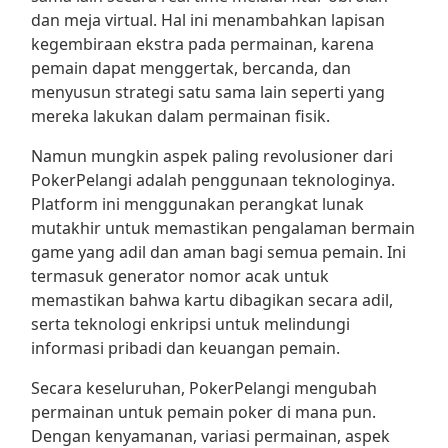
dan meja virtual. Hal ini menambahkan lapisan
kegembiraan ekstra pada permainan, karena
pemain dapat menggertak, bercanda, dan
menyusun strategi satu sama lain seperti yang
mereka lakukan dalam permainan fisik.
Namun mungkin aspek paling revolusioner dari
PokerPelangi adalah penggunaan teknologinya.
Platform ini menggunakan perangkat lunak
mutakhir untuk memastikan pengalaman bermain
game yang adil dan aman bagi semua pemain. Ini
termasuk generator nomor acak untuk
memastikan bahwa kartu dibagikan secara adil,
serta teknologi enkripsi untuk melindungi
informasi pribadi dan keuangan pemain.
Secara keseluruhan, PokerPelangi mengubah
permainan untuk pemain poker di mana pun.
Dengan kenyamanan, variasi permainan, aspek